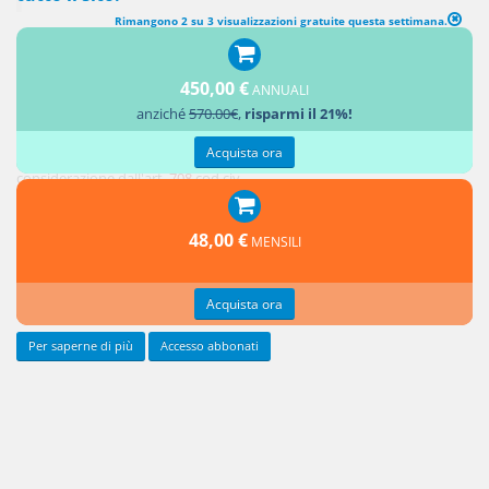
Rimangono 2 su 3 visualizzazioni gratuite questa settimana.
450,00 €
ANNUALI
L'eventualità in cui gli esecutori testamentari nominati, i cui poteri
anziché
570.00€
,
risparmi il 21%!
prevedano una gestione congiuntiva, non si accordino circa il
compimento di un atto attinente al proprio ufficio è assunta in
Acquista ora
considerazione dall'art.
708
cod.civ. .
La norma
48,00 €
MENSILI
prescrive
che a
Acquista ora
dirimere il
Per saperne di più
Accesso abbonati