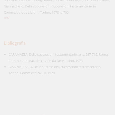
Si ritiene che l'esame degli eredi non sia né obbligatorio né vincolante:
Giannattasio, Delle successioni. Successioni testamentarie, in
Comm.cod.civ., Libro II, Torino, 1978, p.706.
top2
Bibliografia
CARAMAZZA, Delle successioni testamentarie, artt. 587-712, Roma,
Comm. teor-prat. del c.c, dir. da De Martino, 1973
GIANNATTASIO, Delle successioni, successioni testamentarie,
Torino, Comm.cod.civ., II, 1978