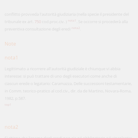
conflitto provveda l'autorità giudiziaria (nella specie il presidente del
nota1
tribunale ex art.
750
cod.proc.civ. )
. Se occorre si procederà alla
nota2
preventiva consultazione degli eredi
.
Note
nota1
Legittimato a ricorrere all'autorità giudiziale è chiunque vi abbia
interesse: si può trattare di uno degli esecutori come anche di
ciascun erede o legatario: Caramazza, Delle successioni testamentarie,
in Comm. teorico-pratico al cod.civ., dir. da de Martino, Novara-Roma,
1982, p.587.
top1
nota2