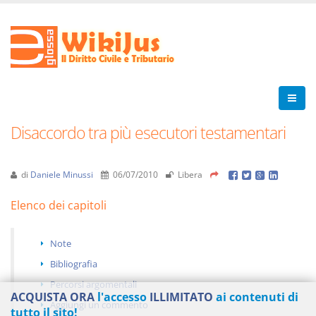
Disaccordo tra più esecutori testamentari
di
Daniele Minussi
06/07/2010
Libera
Elenco dei capitoli
Note
Bibliografia
Percorsi argomentali
ACQUISTA ORA
l'accesso
ILLIMITATO
ai contenuti di
Aggiungi un commento
tutto il sito!