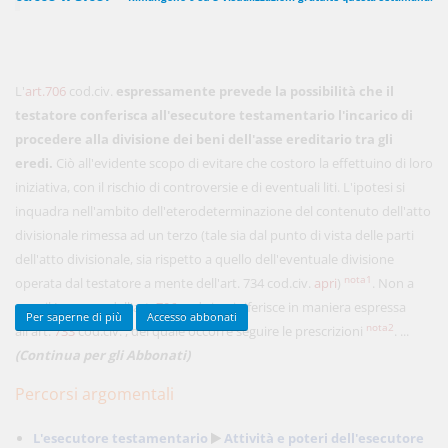
450,00 €
ANNUALI
L'
art.706
cod.civ.
espressamente prevede la possibilità che il
anziché
570.00€
,
risparmi il 21%!
testatore conferisca all'esecutore testamentario l'incarico di
procedere alla divisione dei beni dell'asse ereditario tra gli
Acquista ora
eredi.
Ciò all'evidente scopo di evitare che costoro la effettuino di loro
iniziativa, con il rischio di controversie e di eventuali liti. L'ipotesi si
inquadra nell'ambito dell'eterodeterminazione del contenuto dell'atto
48,00 €
MENSILI
divisionale rimessa ad un terzo (tale sia dal punto di vista delle parti
dell'atto divisionale, sia rispetto a quello dell'eventuale divisione
Acquista ora
nota1
operata dal testatore a mente dell'art. 734 cod.civ.
apri
)
. Non a
caso il I comma dell'art.
706
cod.civ. si riferisce in maniera espressa
Per saperne di più
Accesso abbonati
nota2
all'art.
733
cod.civ. , del quale occorre seguire le prescrizioni
. ...
(Continua per gli Abbonati)
Percorsi argomentali
L'esecutore testamentario
Attività e poteri dell'esecutore