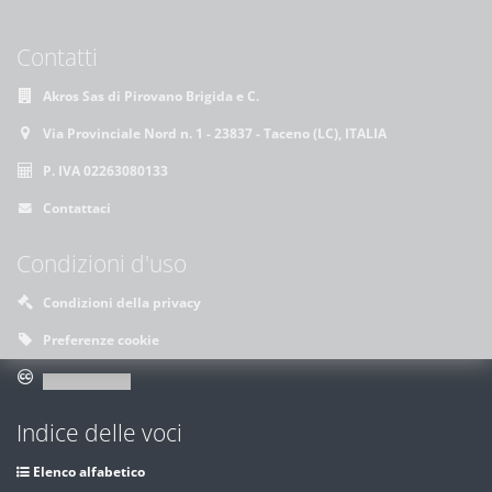
Contatti
Akros Sas di Pirovano Brigida e C.
Via Provinciale Nord n. 1 - 23837 - Taceno (LC), ITALIA
P. IVA 02263080133
Contattaci
Condizioni d'uso
Condizioni della privacy
Preferenze cookie
Indice delle voci
Elenco alfabetico