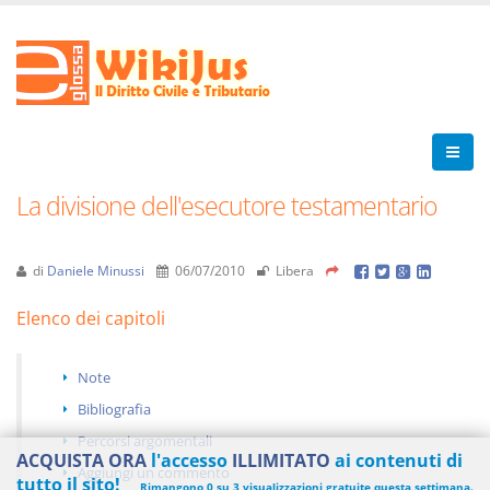
La divisione dell'esecutore testamentario
di
Daniele Minussi
06/07/2010
Libera
Elenco dei capitoli
Note
Bibliografia
Percorsi argomentali
ACQUISTA ORA
l'accesso
ILLIMITATO
ai contenuti di
Aggiungi un commento
tutto il sito!
Rimangono 0 su 3 visualizzazioni gratuite questa settimana.