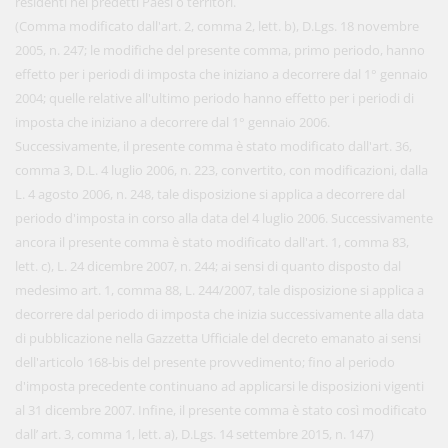
residenti nei predetti Paesi o territori.
(Comma modificato dall'art. 2, comma 2, lett. b), D.Lgs. 18 novembre
2005, n. 247; le modifiche del presente comma, primo periodo, hanno
effetto per i periodi di imposta che iniziano a decorrere dal 1° gennaio
2004; quelle relative all'ultimo periodo hanno effetto per i periodi di
imposta che iniziano a decorrere dal 1° gennaio 2006.
Successivamente, il presente comma è stato modificato dall'art. 36,
comma 3, D.L. 4 luglio 2006, n. 223, convertito, con modificazioni, dalla
L. 4 agosto 2006, n. 248, tale disposizione si applica a decorrere dal
periodo d'imposta in corso alla data del 4 luglio 2006. Successivamente
ancora il presente comma è stato modificato dall'art. 1, comma 83,
lett. c), L. 24 dicembre 2007, n. 244; ai sensi di quanto disposto dal
medesimo art. 1, comma 88, L. 244/2007, tale disposizione si applica a
decorrere dal periodo di imposta che inizia successivamente alla data
di pubblicazione nella Gazzetta Ufficiale del decreto emanato ai sensi
dell'articolo 168-bis del presente provvedimento; fino al periodo
d'imposta precedente continuano ad applicarsi le disposizioni vigenti
al 31 dicembre 2007. Infine, il presente comma è stato così modificato
dall’ art. 3, comma 1, lett. a), D.Lgs. 14 settembre 2015, n. 147)