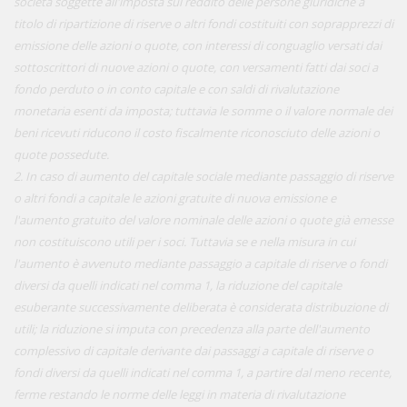
società soggette all'imposta sul reddito delle persone giuridiche a
titolo di ripartizione di riserve o altri fondi costituiti con soprapprezzi di
emissione delle azioni o quote, con interessi di conguaglio versati dai
sottoscrittori di nuove azioni o quote, con versamenti fatti dai soci a
fondo perduto o in conto capitale e con saldi di rivalutazione
monetaria esenti da imposta; tuttavia le somme o il valore normale dei
beni ricevuti riducono il costo fiscalmente riconosciuto delle azioni o
quote possedute.
2. In caso di aumento del capitale sociale mediante passaggio di riserve
o altri fondi a capitale le azioni gratuite di nuova emissione e
l'aumento gratuito del valore nominale delle azioni o quote già emesse
non costituiscono utili per i soci. Tuttavia se e nella misura in cui
l'aumento è avvenuto mediante passaggio a capitale di riserve o fondi
diversi da quelli indicati nel comma 1, la riduzione del capitale
esuberante successivamente deliberata è considerata distribuzione di
utili; la riduzione si imputa con precedenza alla parte dell'aumento
complessivo di capitale derivante dai passaggi a capitale di riserve o
fondi diversi da quelli indicati nel comma 1, a partire dal meno recente,
ferme restando le norme delle leggi in materia di rivalutazione