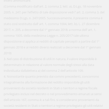
intero ammontare.
(Comma modificato dall'art. 2, comma 2, lett. a), D.Lgs. 18 novembre
2005, n. 247; per l’effetto di tale disposizione vedi l’ art. 2, comma 3, del
medesimo D.Lgs. n. 247/2005. Successivamente, il presente comma è
stato così sostituito dall’ art. 1, comma 1004, lett. b), L. 27 dicembre
2017, n. 205, a decorrere dal 1° gennaio 2018; a norma dell’ art. 1,
comma 1005, della medesima Legge n. 205/2017 tale ultima
disposizione si applica ai redditi di capitale percepiti a partire dal 1°
gennaio 2018 e ai redditi diversi realizzati a decorrere dal 1° gennaio
2019)
3. Nel caso di distribuzione di utili in natura, il valore imponibile è
determinato in relazione al valore normale degli stessi alla data
individuata dallalettera a) del comma 2 dell'articolo 109.
4. Nonostante quanto previsto dai commi precedenti, concorrono
integralmente alla formazione del reddito imponibile gli utili
provenienti da società residenti in Stati o territori a regime fiscale
privilegiato inclusi nel decreto o nel provvedimento emanati ai sensi
dell'articolo 167, comma 4; a tali fini, si considerano provenienti da
società residenti in Stati o territori a regime privilegiato gli utili relativi