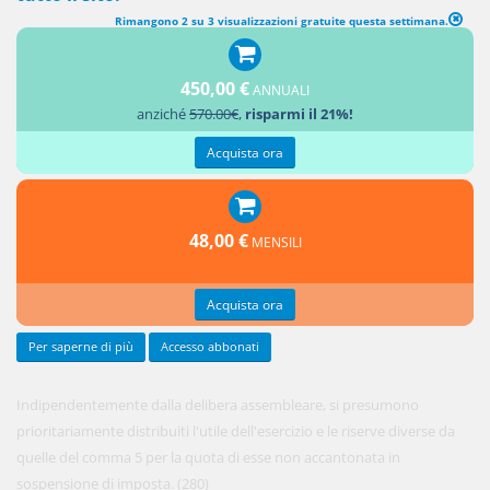
Rimangono 2 su 3 visualizzazioni gratuite questa settimana.
UTILI DA PARTECIPAZIONE
450,00 €
ANNUALI
1.
anziché
570.00€
,
risparmi il 21%!
Acquista ora
48,00 €
MENSILI
Acquista ora
Per saperne di più
Accesso abbonati
Indipendentemente dalla delibera assembleare, si presumono
prioritariamente distribuiti l'utile dell'esercizio e le riserve diverse da
quelle del comma 5 per la quota di esse non accantonata in
sospensione di imposta. (280)