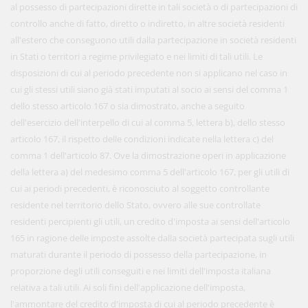
al possesso di partecipazioni dirette in tali società o di partecipazioni di
controllo anche di fatto, diretto o indiretto, in altre società residenti
all'estero che conseguono utili dalla partecipazione in società residenti
in Stati o territori a regime privilegiato e nei limiti di tali utili. Le
disposizioni di cui al periodo precedente non si applicano nel caso in
cui gli stessi utili siano già stati imputati al socio ai sensi del comma 1
dello stesso articolo 167 o sia dimostrato, anche a seguito
dell'esercizio dell'interpello di cui al comma 5, lettera b), dello stesso
articolo 167, il rispetto delle condizioni indicate nella lettera c) del
comma 1 dell'articolo 87. Ove la dimostrazione operi in applicazione
della lettera a) del medesimo comma 5 dell'articolo 167, per gli utili di
cui ai periodi precedenti, è riconosciuto al soggetto controllante
residente nel territorio dello Stato, ovvero alle sue controllate
residenti percipienti gli utili, un credito d'imposta ai sensi dell'articolo
165 in ragione delle imposte assolte dalla società partecipata sugli utili
maturati durante il periodo di possesso della partecipazione, in
proporzione degli utili conseguiti e nei limiti dell'imposta italiana
relativa a tali utili. Ai soli fini dell'applicazione dell'imposta,
l'ammontare del credito d'imposta di cui al periodo precedente è