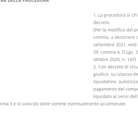
RA DELLA PROCEDURA
1. La procedura si ch
decreto.
(Per la modifica del 
comma, a decorrere d
Prescrizione e
Rapporto e
settembre 2021, vedi l
decadenza
relazione gi
29, comma 4, D.Lgs. 
D. Minussi
D. Minussi
ottobre 2020, n. 147)
Versione ebook
Versione eb
€ 4,19
2. Con decreto di chiu
(iva incl.)
(iva incl.)
giudice, su istanza de
liquidatore, autorizza 
pagamento del comp
liquidato ai sensi dell
mma 3 e lo svincolo delle somme eventualmente accantonate.