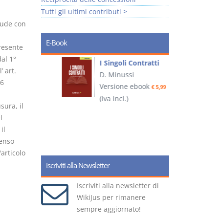
Tutti gli ultimi contributi >
iude con
E-Book
presente
al 1°
I Singoli Contratti
’ art.
uridica
D. Minussi
L
26
Versione ebook
€ 5,99
2
ook
(iva incl.)
€ 5,99
sura, il
l
il
(
enso
'articolo
Iscriviti alla Newsletter
Iscriviti alla newsletter di
WikiJus per rimanere
sempre aggiornato!