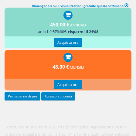
Rimangono 0 su 3 visualizzazioni gratuite questa settimana.
TITOLO II Procedure di allerta e di composizione assistita della
crisi - CAPO I Strumenti di allerta (NOZIONE, EFFETTI E AMBITO DI
450,00 €
ANNUALI
APPLICAZIONE)
anziché
570.00€
,
risparmi il 21%!
1.
Acquista ora
48,00 €
MENSILI
Acquista ora
Per saperne di più
Accesso abbonati
Costituiscono strumenti di allerta gli obblighi di segnalazione posti a
carico dei soggetti di cui agli articoli 14 e 15, finalizzati, unitamente agli