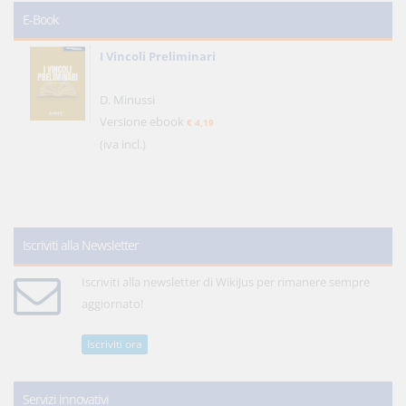
E-Book
I Vincoli Preliminari
D. Minussi
Versione ebook
€ 4,19
(iva incl.)
Iscriviti alla Newsletter
Iscriviti alla newsletter di WikiJus per rimanere sempre
aggiornato!
Iscriviti ora
Servizi innovativi