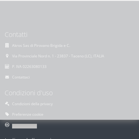
Contatti
Akros Sas di Pirovano Brigida e C.
Via Provinciale Nord n. 1 - 23837 - Taceno (LC), ITALIA
P. IVA 02263080133
Contattaci
Condizioni d'uso
Condizioni della privacy
Preferenze cookie