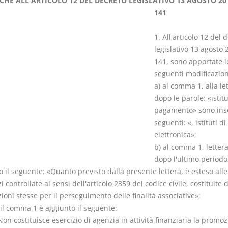
CHE ALL'ARTICOLO 12 DEL DECRETO LEGISLATIVO 13 AGOSTO 201
141
1. All'articolo 12 del 
legislativo 13 agosto 
141, sono apportate l
I Singoli Contratti
Il Condomin
seguenti modificazion
D. Minussi
La riforma di cui
a) al comma 1, alla le
Versione ebook
€ 5,99
220/2012
dopo le parole: «istitu
(iva incl.)
S. D'Andrea 
pagamento» sono inse
Minussi
seguenti: «, istituti d
Versione eb
elettronica»;
(iva incl.)
b) al comma 1, lettera
dopo l'ultimo periodo
 il seguente: «Quanto previsto dalla presente lettera, è esteso alle
zi controllate ai sensi dell'articolo 2359 del codice civile, costituite 
ioni stesse per il perseguimento delle finalità associative»;
 il comma 1 è aggiunto il seguente:
Non costituisce esercizio di agenzia in attività finanziaria la promoz