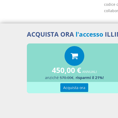
codice c
collabor
ACQUISTA ORA
l'accesso
ILL
Docume
Decre
450,00 €
Percor
ANNUALI
anziché
570.00€
,
risparmi il 21%!
Leggi
Acquista ora
Aggiu