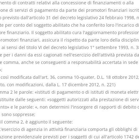
ento di contratti relativi alla concessione di finanziamenti o alla
one di servizi di pagamento da parte dei promotori finanziari iscrit
o previsto dall'articolo 31 del decreto legislativo 24 febbraio 1998, n
te per conto del soggetto abilitato che ha conferito loro l'incarico d
e finanziario. Il soggetto abilitato cura l'aggiornamento professio
romotori finanziari, assicura il rispetto da parte loro della discipli
 ai sensi del titolo VI del decreto legislativo 1° settembre 1993, n. 3
 per i danni da essi cagionati nell'esercizio dell'attività prevista da
e comma, anche se conseguenti a responsabilità accertata in sede
»;
 così modificata dall'art. 36, comma 10-quater, D.L. 18 ottobre 2012,
to, con modificazioni, dalla L. 17 dicembre 2012, n. 221)
mma 2 le parole: «istituti di pagamento o di istituti di moneta elett
tituite dalle seguenti: «soggetti autorizzati alla prestazione di servi
o» e le parole: «, non determini l'insorgere di rapporti di debito o
» sono soppresse;
 il comma 2, è aggiunto il seguente:
L'esercizio di agenzia in attività finanziaria comporta gli obblighi di
zione previdenziale previsti per i soggetti di cui all'articolo 1742 d