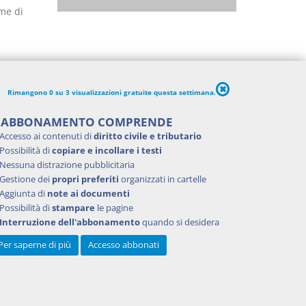
rme di
Rimangono 0 su 3 visualizzazioni gratuite questa settimana.
'ABBONAMENTO COMPRENDE
Accesso ai contenuti di
diritto civile e tributario
Possibilità di
copiare e incollare i testi
Nessuna distrazione pubblicitaria
Gestione dei
propri preferiti
organizzati in cartelle
Aggiunta di
note ai documenti
Possibilità di
stampare
le pagine
Interruzione dell'abbonamento
quando si desidera
Per saperne di più
Accesso abbonati