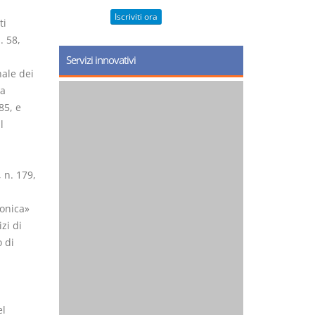
Iscriviti ora
ti
. 58,
i
Servizi innovativi
nale dei
na
85, e
l
 n. 179,
ronica»
zi di
 di
el