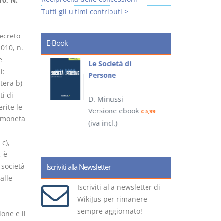
0, N.
Tutti gli ultimi contributi >
decreto
E-Book
2010, n.
e
io
Le Società di
I
i:
Persone
 alla legge
ttera b)
ti di
D. Minussi
– D.
rite le
Versione ebook
(
€ 5,99
i moneta
(iva incl.)
ook
€ 6,99
 c),
, è
 società
Iscriviti alla Newsletter
dalle
Iscriviti alla newsletter di
WikiJus per rimanere
sempre aggiornato!
ione e il