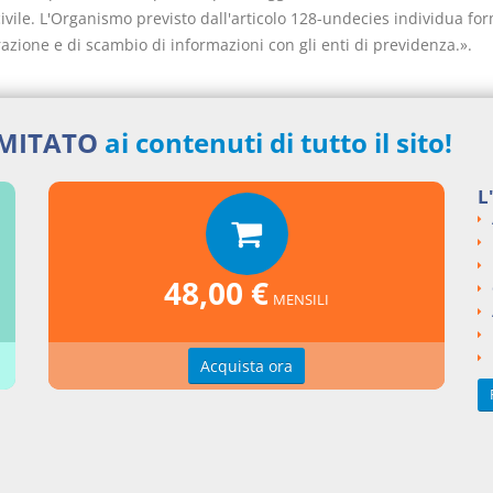
ivile. L'Organismo previsto dall'articolo 128-undecies individua fo
azione e di scambio di informazioni con gli enti di previdenza.».
IMITATO
ai contenuti di tutto il sito!
nti collegati
L
to Legislativo del 2012 numero 169
48,00 €
si argomentali
MENSILI
Decreto Legislativo
2012
169
Acquista ora
ngi un commento