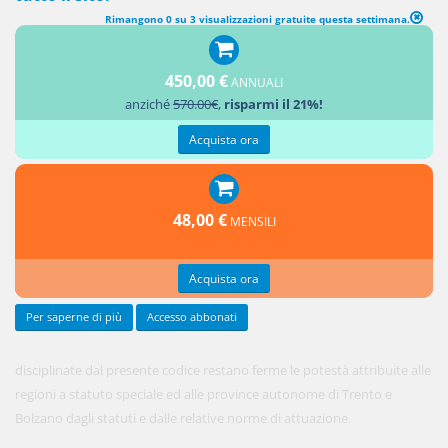
Rimangono 0 su 3 visualizzazioni gratuite questa settimana.
REGIONI E PROVINCE AD AUTONOMIA SPECIALE
1. Nelle
450,00 €
ANNUALI
materie
anziché
570.00€
,
risparmi il 21%!
Acquista ora
48,00 €
MENSILI
Acquista ora
Per saperne di più
Accesso abbonati
disciplinate dal presente codice restano ferme le potestà attribuite alle
regioni a statuto speciale ed alle province autonome di Trento e
Bolzano dagli statuti e dalle relative norme di attuazione.