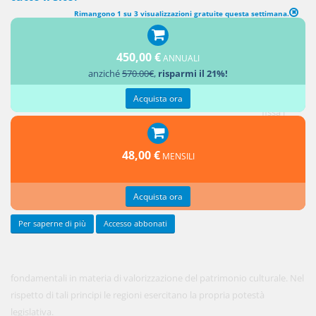
Rimangono 1 su 3 visualizzazioni gratuite questa settimana.
FUNZIONI E COMPITI IN MATERIA DI VALORIZZAZIONE DEL
PATRIMONIO CULTURALE
450,00 €
ANNUALI
1. Il
anziché
570.00€
,
risparmi il 21%!
presente
codice
Acquista ora
fissa i
principi
48,00 €
MENSILI
Acquista ora
Per saperne di più
Accesso abbonati
fondamentali in materia di valorizzazione del patrimonio culturale. Nel
rispetto di tali principi le regioni esercitano la propria potestà
legislativa.