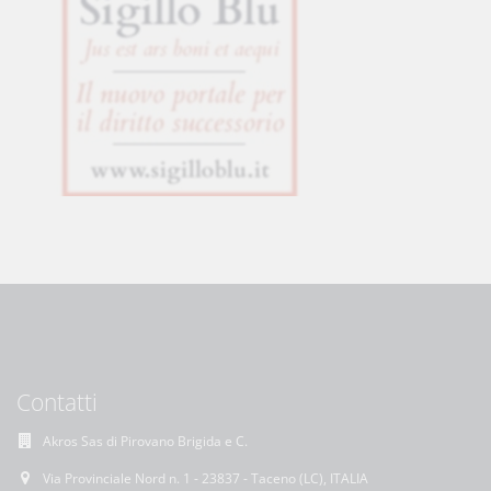
Contatti
Akros Sas di Pirovano Brigida e C.
Via Provinciale Nord n. 1 - 23837 - Taceno (LC), ITALIA