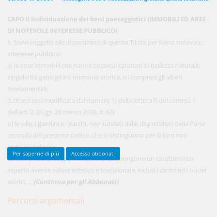
CAPO II Individuazione dei beni paesaggistici (IMMOBILI ED AREE
DI NOTEVOLE INTERESSE PUBBLICO)
450,00 €
ANNUALI
1. Sono soggetti alle disposizioni di questo Titolo per il loro notevole
anziché
570.00€
,
risparmi il 21%!
interesse pubblico:
a) le cose immobili che hanno cospicui caratteri di bellezza naturale,
Acquista ora
singolarità geologica o memoria storica, ivi compresi gli alberi
monumentali;
(Lettera così modificata dal numero 1) della lettera f) del comma 1
48,00 €
MENSILI
dell'art. 2, D.Lgs. 26 marzo 2008, n. 63)
b) le ville, i giardini e i parchi, non tutelati dalle disposizioni della Parte
seconda del presente codice, che si distinguono per la loro non
Acquista ora
comune bellezza;
Per saperne di più
Accesso abbonati
c) i complessi di cose immobili che compongono un caratteristico
aspetto avente valore estetico e tradizionale, inclusi i centri ed i nuclei
storici; ...
(Continua per gli Abbonati)
Percorsi argomentali