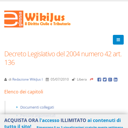
Decreto Legislativo del 2004 numero 42 art.
136
di
Redazione WikiJus I
05/07/2010
Libera
Elenco dei capitoli
Documenti collegati
Percorsi argomentali
ACQUISTA ORA
l'accesso
ILLIMITATO
ai contenuti di
tutto il sito!
Rimangono 0 su 3 visualizzazioni gratuite questa settimana.