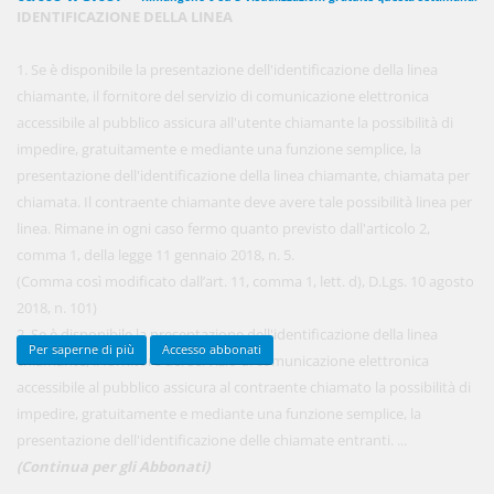
IDENTIFICAZIONE DELLA LINEA
1. Se è disponibile la presentazione dell'identificazione della linea
450,00 €
ANNUALI
chiamante, il fornitore del servizio di comunicazione elettronica
anziché
570.00€
,
risparmi il 21%!
accessibile al pubblico assicura all'utente chiamante la possibilità di
impedire, gratuitamente e mediante una funzione semplice, la
Acquista ora
presentazione dell'identificazione della linea chiamante, chiamata per
chiamata. Il contraente chiamante deve avere tale possibilità linea per
linea. Rimane in ogni caso fermo quanto previsto dall'articolo 2,
48,00 €
MENSILI
comma 1, della legge 11 gennaio 2018, n. 5.
(Comma così modificato dall’art. 11, comma 1, lett. d), D.Lgs. 10 agosto
2018, n. 101)
Acquista ora
2. Se è disponibile la presentazione dell'identificazione della linea
Per saperne di più
Accesso abbonati
chiamante, il fornitore del servizio di comunicazione elettronica
accessibile al pubblico assicura al contraente chiamato la possibilità di
impedire, gratuitamente e mediante una funzione semplice, la
presentazione dell'identificazione delle chiamate entranti. ...
(Continua per gli Abbonati)