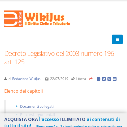
Decreto Legislativo del 2003 numero 196
art. 125
di
Redazione WikiJus I
22/07/2019
Libera
Elenco dei capitoli
Documenti collegati
Percorsi argomentali
ACQUISTA ORA
l'accesso
ILLIMITATO
ai contenuti di
tutto il sito!
Rimangono 0 su 3 visualizzazioni gratuite questa settimana.