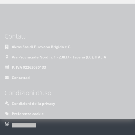
Contatti
Akros Sas di Pirovano Brigida e C.
Via Provinciale Nord n. 1 - 23837 - Taceno (LC), ITALIA
P. IVA 02263080133
Contattaci
Condizioni d'uso
Condizioni della privacy
Preferenze cookie