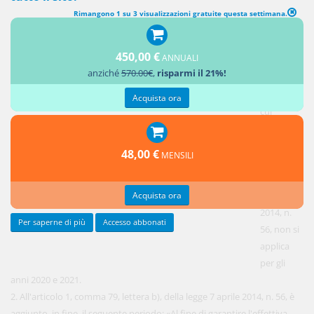
Rimangono 1 su 3 visualizzazioni gratuite questa settimana.
DISPOSIZIONI IN MATERIA DI ELEZIONE DEL PRESIDENTE DELLA
PROVINCIA E DEL CONSIGLIO PROVINCIALE
450,00 €
ANNUALI
anziché
570.00€
,
risparmi il 21%!
1. Il
termine di
Acquista ora
cui
all'articolo
1, comma
48,00 €
MENSILI
60, della
legge 7
Acquista ora
aprile
2014, n.
Per saperne di più
Accesso abbonati
56, non si
applica
per gli
anni 2020 e 2021.
2. All'articolo 1, comma 79, lettera b), della legge 7 aprile 2014, n. 56, è
aggiunto, in fine, il seguente periodo: «Al fine di garantire l'effettiva