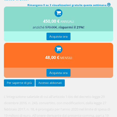
Rimangono 0 su 3 visualizzazioni gratuite questa settimana.
PROROGA DI MISURE DI SOSTEGNO DEL REDDITO
450,00 €
ANNUALI
1.
anziché
570.00€
,
risparmi il 21%!
Acquista ora
48,00 €
MENSILI
Acquista ora
Per saperne di più
Accesso abbonati
L'integrazione salariale di cui all'articolo 1-bis del decreto-legge 29
dicembre 2016, n. 243, convertito, con modificazioni, dalla legge 27
febbraio 2017, n. 18, è prorogata per l'anno 2020 nel limite di spesa di
19 milioni di euro. All'onere derivante dal presente comma, pari a 19