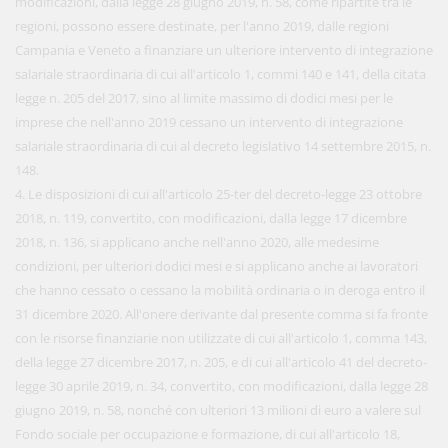
modificazioni, dalla legge 28 giugno 2019, n. 58, come ripartite tra le
regioni, possono essere destinate, per l'anno 2019, dalle regioni
Campania e Veneto a finanziare un ulteriore intervento di integrazione
salariale straordinaria di cui all'articolo 1, commi 140 e 141, della citata
legge n. 205 del 2017, sino al limite massimo di dodici mesi per le
imprese che nell'anno 2019 cessano un intervento di integrazione
salariale straordinaria di cui al decreto legislativo 14 settembre 2015, n.
148.
4. Le disposizioni di cui all'articolo 25-ter del decreto-legge 23 ottobre
2018, n. 119, convertito, con modificazioni, dalla legge 17 dicembre
2018, n. 136, si applicano anche nell'anno 2020, alle medesime
condizioni, per ulteriori dodici mesi e si applicano anche ai lavoratori
che hanno cessato o cessano la mobilità ordinaria o in deroga entro il
31 dicembre 2020. All'onere derivante dal presente comma si fa fronte
con le risorse finanziarie non utilizzate di cui all'articolo 1, comma 143,
della legge 27 dicembre 2017, n. 205, e di cui all'articolo 41 del decreto-
legge 30 aprile 2019, n. 34, convertito, con modificazioni, dalla legge 28
giugno 2019, n. 58, nonché con ulteriori 13 milioni di euro a valere sul
Fondo sociale per occupazione e formazione, di cui all'articolo 18,