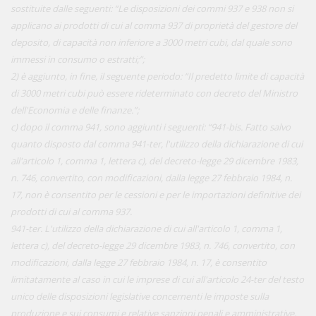
sostituite dalle seguenti: “Le disposizioni dei commi 937 e 938 non si
applicano ai prodotti di cui al comma 937 di proprietà del gestore del
deposito, di capacità non inferiore a 3000 metri cubi, dal quale sono
immessi in consumo o estratti;”;
2) è aggiunto, in fine, il seguente periodo: “Il predetto limite di capacità
di 3000 metri cubi può essere rideterminato con decreto del Ministro
dell'Economia e delle finanze.”;
c) dopo il comma 941, sono aggiunti i seguenti: “941-bis. Fatto salvo
quanto disposto dal comma 941-ter, l'utilizzo della dichiarazione di cui
all'articolo 1, comma 1, lettera c), del decreto-legge 29 dicembre 1983,
n. 746, convertito, con modificazioni, dalla legge 27 febbraio 1984, n.
17, non è consentito per le cessioni e per le importazioni definitive dei
prodotti di cui al comma 937.
941-ter. L'utilizzo della dichiarazione di cui all'articolo 1, comma 1,
lettera c), del decreto-legge 29 dicembre 1983, n. 746, convertito, con
modificazioni, dalla legge 27 febbraio 1984, n. 17, è consentito
limitatamente al caso in cui le imprese di cui all'articolo 24-ter del testo
unico delle disposizioni legislative concernenti le imposte sulla
produzione e sui consumi e relative sanzioni penali e amministrative,