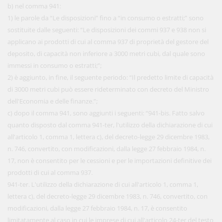
b) nel comma 941:
1) le parole da “Le disposizioni” fino a “in consumo o estratti;” sono
sostituite dalle seguenti: “Le disposizioni dei commi 937 e 938 non si
applicano ai prodotti di cui al comma 937 di proprietà del gestore del
deposito, di capacità non inferiore a 3000 metri cubi, dal quale sono
immessi in consumo o estratti;”;
2) è aggiunto, in fine, il seguente periodo: “Il predetto limite di capacità
di 3000 metri cubi può essere rideterminato con decreto del Ministro
dell'Economia e delle finanze.”;
c) dopo il comma 941, sono aggiunti i seguenti: “941-bis. Fatto salvo
quanto disposto dal comma 941-ter, l'utilizzo della dichiarazione di cui
all'articolo 1, comma 1, lettera c), del decreto-legge 29 dicembre 1983,
n. 746, convertito, con modificazioni, dalla legge 27 febbraio 1984, n.
17, non è consentito per le cessioni e per le importazioni definitive dei
prodotti di cui al comma 937.
941-ter. L'utilizzo della dichiarazione di cui all'articolo 1, comma 1,
lettera c), del decreto-legge 29 dicembre 1983, n. 746, convertito, con
modificazioni, dalla legge 27 febbraio 1984, n. 17, è consentito
limitatamente al caso in cui le imprese di cui all'articolo 24-ter del testo