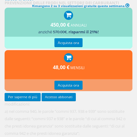
PREVENZIONE DELLE FRODI NEL SETTORE DEI CARBURANTI
Rimangono 2 su 3 visualizzazioni gratuite questa settimana.
1.
450,00 €
All'articolo
ANNUALI
anziché
570.00€
,
risparmi il 21%!
1 della
legge 27
Acquista ora
dicembre
2017, n.
205, sono
48,00 €
MENSILI
apportate
le
seguenti
Acquista ora
Per saperne di più
Accesso abbonati
modificazioni:
a) nel comma 940, le parole “commi 937, 938 e 939” sono sostituite
dalle seguenti: “commi 937 e 938” e le parole “di cui al comma 942 o
che presti idonea garanzia” sono sostituite dalle seguenti: “di cui al
comma 942 e che presti idonea garanzia”;