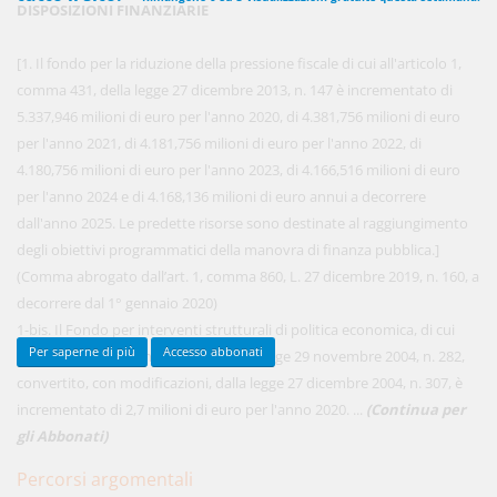
DISPOSIZIONI FINANZIARIE
[1. Il fondo per la riduzione della pressione fiscale di cui all'articolo 1,
450,00 €
comma 431, della legge 27 dicembre 2013, n. 147 è incrementato di
ANNUALI
anziché
570.00€
,
risparmi il 21%!
5.337,946 milioni di euro per l'anno 2020, di 4.381,756 milioni di euro
per l'anno 2021, di 4.181,756 milioni di euro per l'anno 2022, di
Acquista ora
4.180,756 milioni di euro per l'anno 2023, di 4.166,516 milioni di euro
per l'anno 2024 e di 4.168,136 milioni di euro annui a decorrere
dall'anno 2025. Le predette risorse sono destinate al raggiungimento
48,00 €
MENSILI
degli obiettivi programmatici della manovra di finanza pubblica.]
(Comma abrogato dall’art. 1, comma 860, L. 27 dicembre 2019, n. 160, a
decorrere dal 1° gennaio 2020)
Acquista ora
1-bis. Il Fondo per interventi strutturali di politica economica, di cui
Per saperne di più
Accesso abbonati
all'articolo 10, comma 5, del decreto-legge 29 novembre 2004, n. 282,
convertito, con modificazioni, dalla legge 27 dicembre 2004, n. 307, è
incrementato di 2,7 milioni di euro per l'anno 2020. ...
(Continua per
gli Abbonati)
Percorsi argomentali