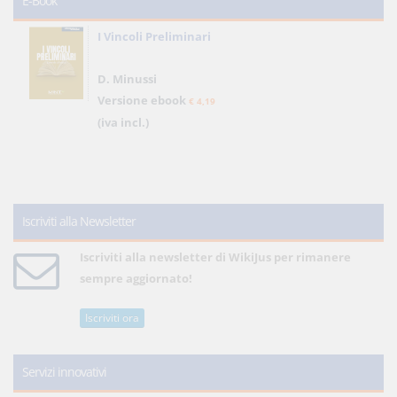
E-Book
I Vincoli Preliminari
D. Minussi
Versione ebook
€ 4,19
(iva incl.)
Iscriviti alla Newsletter
Iscriviti alla newsletter di WikiJus per rimanere
sempre aggiornato!
Iscriviti ora
Servizi innovativi