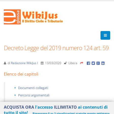
Decreto Legge del 2019 numero 124 art. 59
di
Redazione WikiJus I
13/03/2020
Libera
Elenco dei capitoli
Documenti collegati
Percorsi argomentali
ACQUISTA ORA
l'accesso
ILLIMITATO
ai contenuti di
tutto il sito!
Rimangono 0 su 3 visualizzazioni gratuite questa settimana.