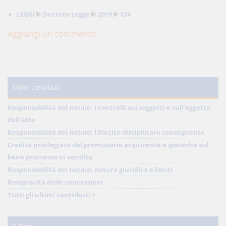
LEGGI
Decreto Legge
2019
124
Aggiungi un commento
Ultimi contributi
Responsabilità del notaio: i controlli sui soggetti e sull'oggetto
dell'atto
Responsabilità del notaio: l'illecito disciplinare conseguente
Credito privilegiato del promissario acquirente e ipoteche sul
bene promesso in vendita
Responsabilità del notaio: natura giuridica e limiti
Reciprocità delle concessioni
Tutti gli ultimi contributi >