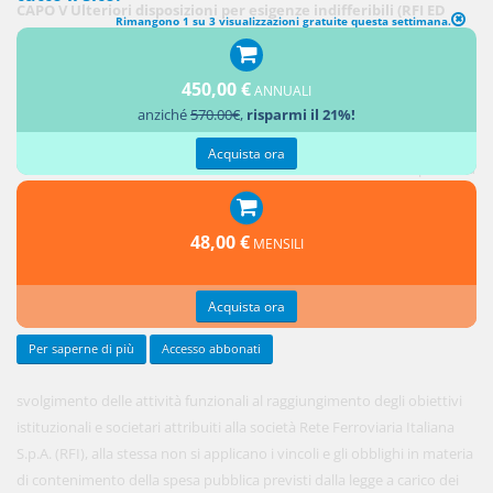
CAPO V Ulteriori disposizioni per esigenze indifferibili (RFI ED
Rimangono 1 su 3 visualizzazioni gratuite questa settimana.
EQUITALIA GIUSTIZIA)
450,00 €
1. Al fine
ANNUALI
anziché
570.00€
,
risparmi il 21%!
di
assicurare
Acquista ora
il pieno ed
efficace
48,00 €
MENSILI
Acquista ora
Per saperne di più
Accesso abbonati
svolgimento delle attività funzionali al raggiungimento degli obiettivi
istituzionali e societari attribuiti alla società Rete Ferroviaria Italiana
S.p.A. (RFI), alla stessa non si applicano i vincoli e gli obblighi in materia
di contenimento della spesa pubblica previsti dalla legge a carico dei