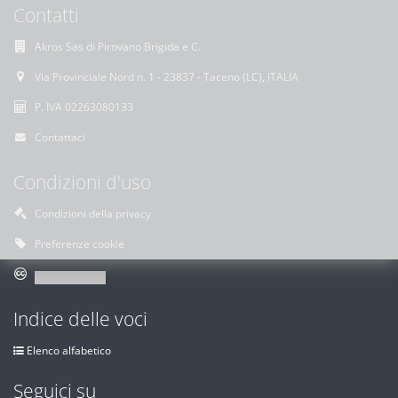
Contatti
Akros Sas di Pirovano Brigida e C.
Via Provinciale Nord n. 1 - 23837 - Taceno (LC), ITALIA
P. IVA 02263080133
Contattaci
Condizioni d'uso
Condizioni della privacy
Preferenze cookie
Indice delle voci
Elenco alfabetico
Seguici su