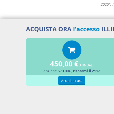
2020”. ]
ACQUISTA ORA
l'accesso
ILL
Docume
Decr
Percor
450,00 €
ANNUALI
anziché
570.00€
,
risparmi il 21%!
LEGG
Aggiu
Acquista ora