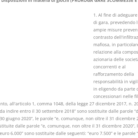
 Disposizioni in materia di giochi (PROROGA GARE SCOMMESSE E
1. Al fine di adeguare
di gara, prevedendo l
ampie misure prevent
contrasto dell'infiltra
I Vincoli Preliminari
Usufrutto U
mafiosa, in particolar
Abitazione
relazione alla compos
D. Minussi
D. Minussi
azionaria delle societ
Versione ebook
Versione eb
€ 4,19
concorrenti e al
(iva incl.)
(iva incl.)
rafforzamento della
responsabilità in vigi
in eligendo da parte 
concessionari nelle fil
nto, all'articolo 1, comma 1048, della legge 27 dicembre 2017, n. 20
da indire entro il 30 settembre 2018” sono sostituite dalle parole “
 30 giugno 2020”, le parole “e, comunque, non oltre il 31 dicembre 
tituite dalle parole “e, comunque, non oltre il 31 dicembre 2020”, 
euro 6.000” sono sostituite dalle seguenti: “euro 7.500” e le parole 