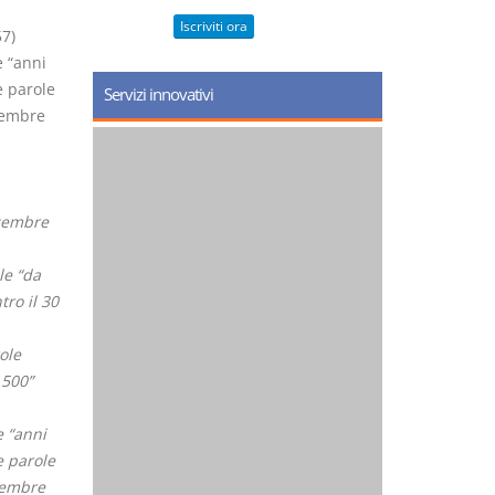
Iscriviti ora
7)
e “anni
e parole
Servizi innovativi
ttembre
icembre
le “da
tro il 30
ole
.500”
e “anni
e parole
ttembre