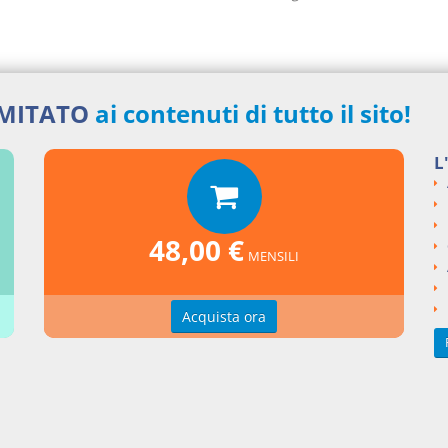
IMITATO
ai contenuti di tutto il sito!
nti collegati
L
eto Legge del 2019 numero 124
si argomentali
48,00 €
MENSILI
I
Decreto Legge
2019
124
ngi un commento
Acquista ora