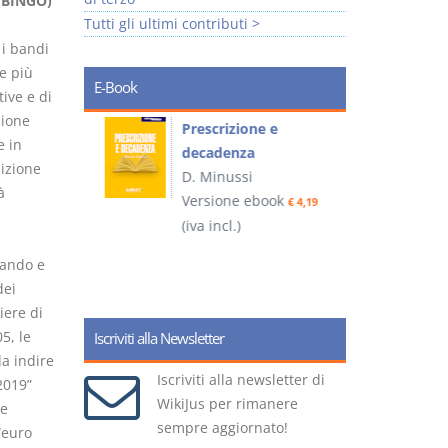
 BINGO)
Tutti gli ultimi contributi >
 i bandi
e più
E-Book
ive e di
zione
so e
Prescrizione e
e in
decadenza
izione
D. Minussi
à
ook
Versione ebook
€ 4,19
€ 4,19
(iva incl.)
(
lando e
dei
iere di
5, le
Iscriviti alla Newsletter
da indire
Iscriviti alla newsletter di
2019”
WikiJus per rimanere
le
sempre aggiornato!
“euro