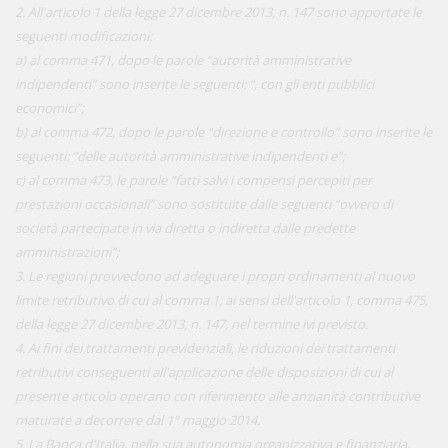
2. All'articolo 1 della legge 27 dicembre 2013, n. 147 sono apportate le
seguenti modificazioni:
a) al comma 471, dopo le parole “autorità amministrative
indipendenti” sono inserite le seguenti: “, con gli enti pubblici
economici”;
b) al comma 472, dopo le parole “direzione e controllo” sono inserite le
seguenti: “delle autorità amministrative indipendenti e”;
c) al comma 473, le parole “fatti salvi i compensi percepiti per
prestazioni occasionali” sono sostituite dalle seguenti “ovvero di
società partecipate in via diretta o indiretta dalle predette
amministrazioni”;
3. Le regioni provvedono ad adeguare i propri ordinamenti al nuovo
limite retributivo di cui al comma 1, ai sensi dell'articolo 1, comma 475,
della legge 27 dicembre 2013, n. 147, nel termine ivi previsto.
4. Ai fini dei trattamenti previdenziali, le riduzioni dei trattamenti
retributivi conseguenti all'applicazione delle disposizioni di cui al
presente articolo operano con riferimento alle anzianità contributive
maturate a decorrere dal 1° maggio 2014.
5. La Banca d'Italia, nella sua autonomia organizzativa e finanziaria,