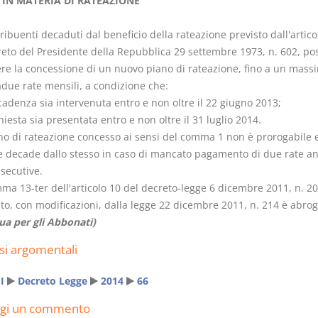
IN MATERIA DI RATEAZIONE
tribuenti decaduti dal beneficio della rateazione previsto dall'artico
reto del Presidente della Repubblica 29 settembre 1973, n. 602, p
ere la concessione di un nuovo piano di rateazione, fino a un mass
adue rate mensili, a condizione che:
Rapporto e
I Singoli Con
cadenza sia intervenuta entro e non oltre il 22 giugno 2013;
relazione giuridica
D. Minussi
chiesta sia presentata entro e non oltre il 31 luglio 2014.
D. Minussi
Versione e
ano di rateazione concesso ai sensi del comma 1 non è prorogabile e
Versione ebook
(iva incl.
€
5,99
e decade dallo stesso in caso di mancato pagamento di due rate a
(iva incl.)
5,99
secutive.
mma 13-ter dell'articolo 10 del decreto-legge 6 dicembre 2011, n. 20
to, con modificazioni, dalla legge 22 dicembre 2011, n. 214 è abroga
ua per gli Abbonati)
si argomentali
I
Decreto Legge
2014
66
ngi un commento