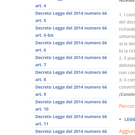
NORME 
art. 4
Decreto Legge del 2014 numero 66
1. I con
art. 5
del dec
Decreto Legge del 2014 numero 66
richied
art. 5-bis
settant
Usufrutto Uso e
Prescrizione e
Decreto Legge del 2014 numero 66
a) la de
Abitazione
decadenza
art. 6
b) la ri
D. Minussi
D. Minussi
Decreto Legge del 2014 numero 66
2. Il pi
Versione ebook
Versione ebook
€
€
art. 7
debitor
(iva incl.)
(iva incl.)
4,19
4,19
Decreto Legge del 2014 numero 66
non con
art. 8
3. Il co
Decreto Legge del 2014 numero 66
converti
art. 9
(Contin
Decreto Legge del 2014 numero 66
Percor
art. 10
Decreto Legge del 2014 numero 66
LEGG
art. 11
Aggiu
Decreto Legge del 2014 numero 66