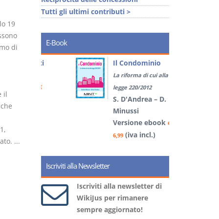
Tutti gli ultimi contributi >
lo 19
ossono
E-Book
imo di
tratti
Il Condominio
La riforma di cui alla
book
€
legge 220/2012
 il
)
S. D'Andrea – D.
nche
Minussi
Versione ebook
5
€
1,
(iva incl.)
6,99
to. ...
Iscriviti alla Newsletter
Iscriviti alla newsletter di
WikiJus per rimanere
sempre aggiornato!