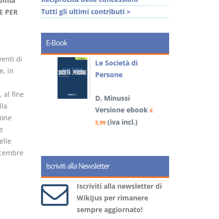
nomia
Tutti gli ultimi contributi >
E PER
E-Book
enti di
io
Le Società di
I
e, in
Persone
i alla
 al fine
D. Minussi
– D.
lla
Versione ebook
€
4
ione
(iva incl.)
book
5,99
€
e
)
elle
dicembre
Iscriviti alla Newsletter
Iscriviti alla newsletter di
WikiJus per rimanere
sempre aggiornato!