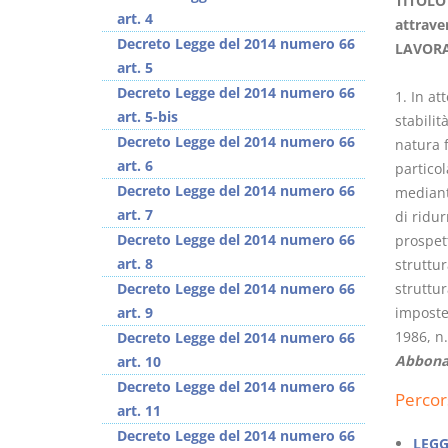
TITOLO 
art. 4
attrave
Decreto Legge del 2014 numero 66
LAVORA
art. 5
Decreto Legge del 2014 numero 66
1. In at
art. 5-bis
stabilit
Prescrizione e
Rapporto e
Decreto Legge del 2014 numero 66
natura f
decadenza
relazione giuridica
art. 6
particol
D. Minussi
D. Minussi
Decreto Legge del 2014 numero 66
mediante
Versione ebook
Versione ebook
€
€
art. 7
di ridur
(iva incl.)
(iva incl.)
4,19
5,99
Decreto Legge del 2014 numero 66
prospett
art. 8
struttur
Decreto Legge del 2014 numero 66
struttur
art. 9
imposte
1986, n.
Decreto Legge del 2014 numero 66
Abbona
art. 10
Decreto Legge del 2014 numero 66
Percor
art. 11
Decreto Legge del 2014 numero 66
LEGG