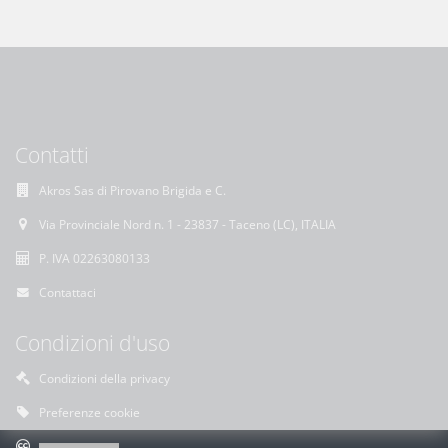
Contatti
Akros Sas di Pirovano Brigida e C.
Via Provinciale Nord n. 1 - 23837 - Taceno (LC), ITALIA
P. IVA 02263080133
Contattaci
Condizioni d'uso
Condizioni della privacy
Preferenze cookie