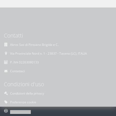
Contatti
Akros Sas di Pirovano Brigida e C.
Via Provinciale Nord n. 1 - 23837 - Taceno (LC), ITALIA
P. IVA 02263080133
Contattaci
Condizioni d'uso
Condizioni della privacy
Preferenze cookie