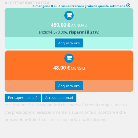
ACCETTAZIONE TACITA
Rimangono 0 su 3 visualizzazioni gratuite questa settimana.
1. L'
450,00 €
ANNUALI
anziché
570.00€
,
risparmi il 21%!
Acquista ora
48,00 €
MENSILI
Acquista ora
Per saperne di più
Accesso abbonati
accettazione è tacita quando il chiamato all' eredità compie un atto
che presuppone necessariamente la sua volontà di accettare e che
non avrebbe il diritto di fare se non nella qualità di erede.