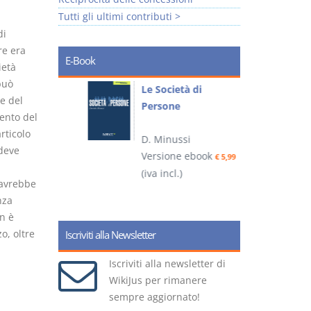
Tutti gli ultimi contributi >
di
re era
E-Book
ietà
può
io
Le Società di
I
e del
Persone
 alla legge
mento del
rticolo
D. Minussi
– D.
deve
Versione ebook
(
€ 5,99
(iva incl.)
ook
€ 6,99
 avrebbe
nza
n è
o, oltre
Iscriviti alla Newsletter
Iscriviti alla newsletter di
WikiJus per rimanere
sempre aggiornato!