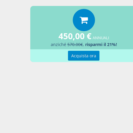
Vendi
Percor
LEGG
450,00 €
Aggiu
ANNUALI
anziché
570.00€
,
risparmi il 21%!
Acquista ora
Contatti
Condi
Akros Sas di Pirovano Brigida e C.
Condi
Via Provinciale Nord n. 1 - 23837 -
Pref