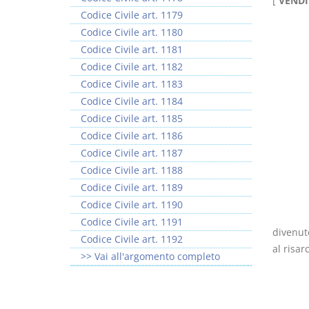
[
VENDI
Codice Civile art. 1179
Codice Civile art. 1180
Codice Civile art. 1181
Codice Civile art. 1182
Codice Civile art. 1183
Prescrizione e
Rapporto e
Codice Civile art. 1184
decadenza
relazione giuridica
Codice Civile art. 1185
D. Minussi
D. Minussi
Codice Civile art. 1186
Versione ebook
Versione ebook
€ 4,19
€ 5,99
Codice Civile art. 1187
(iva incl.)
(iva incl.)
Codice Civile art. 1188
Codice Civile art. 1189
Codice Civile art. 1190
Codice Civile art. 1191
divenuto
Codice Civile art. 1192
al risa
>> Vai all'argomento completo