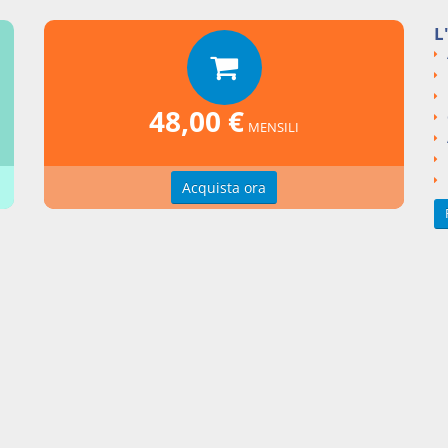
ta di cosa parzialmente altrui
L
si argomentali
I
Codice Civile
LIBRO IV Delle obbligazioni
48,00 €
ngi un commento
MENSILI
Acquista ora
zioni d'uso
Indice delle voci
zioni della privacy
Elenco alfabetico
erenze cookie