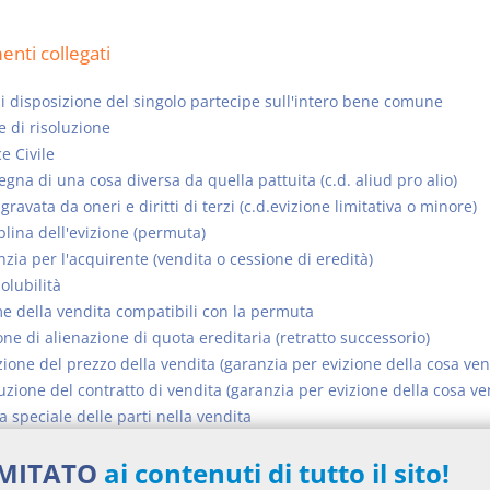
nti collegati
di disposizione del singolo partecipe sull'intero bene comune
 di risoluzione
e Civile
gna di una cosa diversa da quella pattuita (c.d. aliud pro alio)
gravata da oneri e diritti di terzi (c.d.evizione limitativa o minore)
plina dell'evizione (permuta)
zia per l'acquirente (vendita o cessione di eredità)
solubilità
 della vendita compatibili con la permuta
ne di alienazione di quota ereditaria (retratto successorio)
ione del prezzo della vendita (garanzia per evizione della cosa ve
uzione del contratto di vendita (garanzia per evizione della cosa v
a speciale delle parti nella vendita
ta di cosa altrui (in tutto o in parte), vendita di cosa futura, vendit
IMITATO
ai contenuti di tutto il sito!
ica, promessa del fatto del terzo, patto successorio