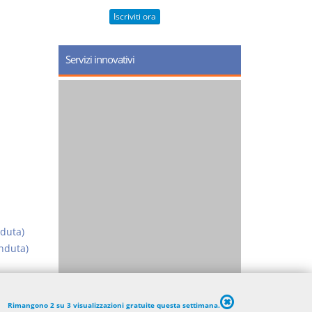
Iscriviti ora
Servizi innovativi
nduta)
enduta)
a di cosa
Rimangono 2 su 3 visualizzazioni gratuite questa settimana.