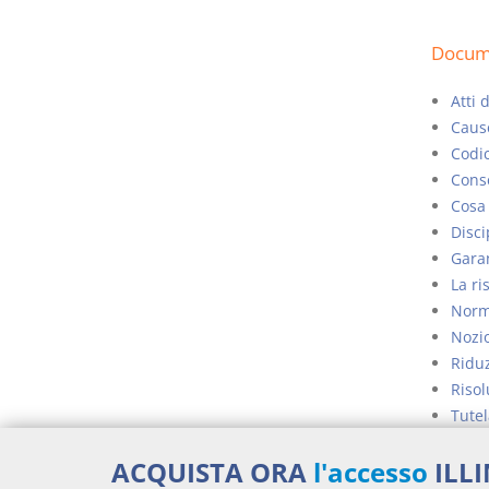
Docume
Atti 
Cause
Codic
Conse
Cosa 
Disci
Garan
La ri
Norme
Nozio
Riduz
Risol
Tutel
Vendi
ACQUISTA ORA
l'accesso
ILL
gener