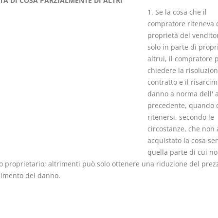
TA DI COSA PARZIALMENTE DI ALTRI
1. Se la cosa che il
compratore riteneva 
proprietà del vendito
solo in parte di propr
altrui, il compratore 
I Singoli Contratti
Il Condomin
chiedere la risoluzion
D. Minussi
La riforma di cui
contratto e il risarci
Versione ebook
€ 5,99
220/2012
danno a norma dell' a
(iva incl.)
S. D'Andrea 
precedente, quando 
Minussi
ritenersi, secondo le
Versione eb
circostanze, che non
(iva incl.)
acquistato la cosa se
quella parte di cui no
 proprietario; altrimenti può solo ottenere una riduzione del prezz
rcimento del danno.