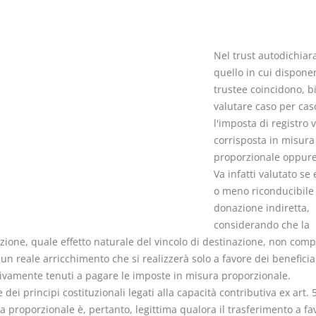
Nel trust autodichiara
quello in cui dispone
trustee coincidono, b
Prescrizione e
Rapporto e
valutare caso per cas
decadenza
relazione gi
l'imposta di registro 
D. Minussi
D. Minussi
corrisposta in misura
Versione ebook
Versione eb
€ 4,19
proporzionale oppure 
(iva incl.)
(iva incl.)
Va infatti valutato se 
o meno riconducibile 
donazione indiretta,
considerando che la
zione, quale effetto naturale del vincolo di destinazione, non comp
un reale arricchimento che si realizzerà solo a favore dei beneficiar
ivamente tenuti a pagare le imposte in misura proporzionale.
e dei principi costituzionali legati alla capacità contributiva ex art. 
a proporzionale è, pertanto, legittima qualora il trasferimento a fa