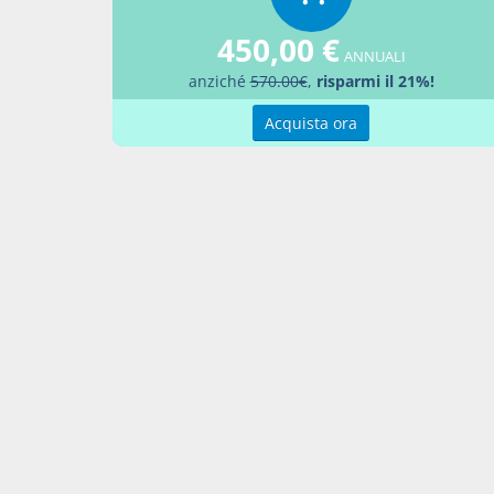
Aggiu
450,00 €
ANNUALI
anziché
570.00€
,
risparmi il 21%!
Acquista ora
Contatti
Condi
Akros Sas di Pirovano Brigida e C.
Condi
Via Provinciale Nord n. 1 - 23837 -
Pref
Taceno (LC), ITALIA
P. IVA 02263080133
Contattaci