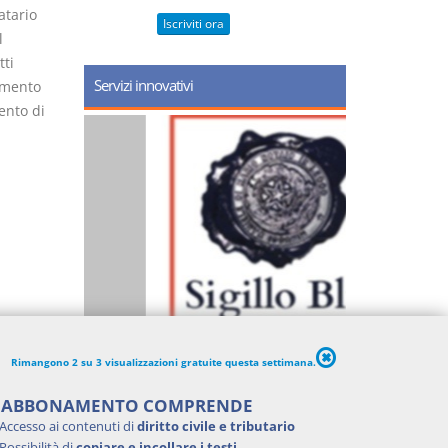
atario
Iscriviti ora
l
tti
Servizi innovativi
remento
ento di
Rimangono 2 su 3 visualizzazioni gratuite questa settimana.
'ABBONAMENTO COMPRENDE
Accesso ai contenuti di
diritto civile e tributario
Possibilità di
copiare e incollare i testi