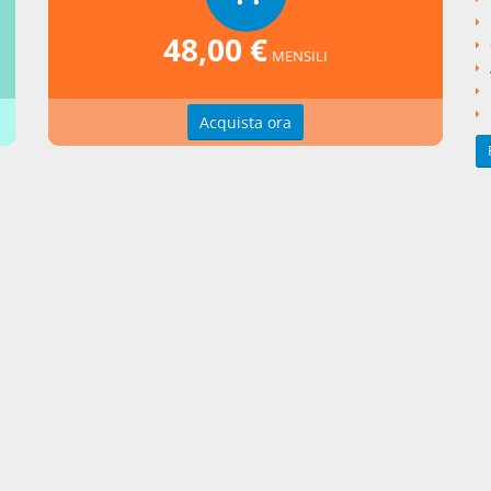
ngi un commento
48,00 €
MENSILI
Acquista ora
zioni d'uso
Indice delle voci
zioni della privacy
Elenco alfabetico
erenze cookie
Seguici su