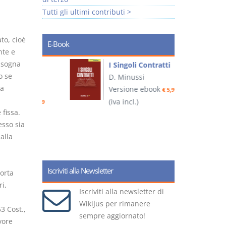
Tutti gli ultimi contributi >
to, cioè
E-Book
nte e
isogna
I Singoli Contratti
o se
uridica
D. Minussi
L
va
Versione ebook
€ 5,99
2
ook
(iva incl.)
€ 5,99
fissa.
esso sia
alla
(
Iscriviti alla Newsletter
orta
i,
Iscriviti alla newsletter di
WikiJus per rimanere
53 Cost.,
sempre aggiornato!
vore