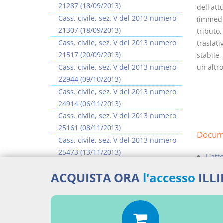
21287 (18/09/2013)
dell'at
Cass. civile, sez. V del 2013 numero
(immedi
21307 (18/09/2013)
tributo,
Cass. civile, sez. V del 2013 numero
traslati
21517 (20/09/2013)
stabile
Cass. civile, sez. V del 2013 numero
un altro
22944 (09/10/2013)
Cass. civile, sez. V del 2013 numero
24914 (06/11/2013)
Cass. civile, sez. V del 2013 numero
25161 (08/11/2013)
Docume
Cass. civile, sez. V del 2013 numero
25473 (13/11/2013)
L'att
Cass. civile, sez. V del 2013 numero
Varie
ACQUISTA ORA
l'accesso
ILL
25674 (15/11/2013)
Percor
>> Vai all'argomento completo
SENT