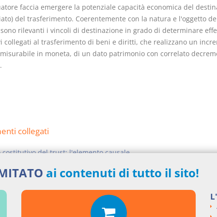
tuatore faccia emergere la potenziale capacità economica del destin
ato) del trasferimento. Coerentemente con la natura e l'oggetto de
 sono rilevanti i vincoli di destinazione in grado di determinare effe
vi collegati al trasferimento di beni e diritti, che realizzano un inc
, misurabile in moneta, di un dato patrimonio con correlato decrem
.
nti collegati
o costitutivo del trust: l'elemento causale
 tipologie di trust: trust interno e trust esterno
IMITATO
ai contenuti di tutto il sito!
si argomentali
L
ENZE
Cass. civile, sez. V