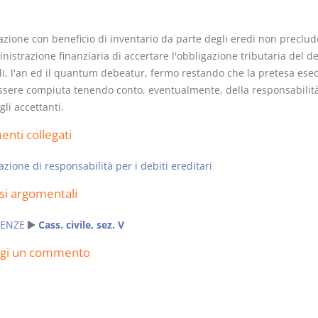
azione con beneficio di inventario da parte degli eredi non preclud
nistrazione finanziaria di accertare l'obbligazione tributaria del d
di, l'an ed il quantum debeatur, fermo restando che la pretesa esec
ssere compiuta tenendo conto, eventualmente, della responsabilità
Usufrutto Uso e
Prescrizione
gli accettanti.
Abitazione
decadenza
D. Minussi
D. Minussi
nti collegati
Versione ebook
Versione eb
€ 4,19
(iva incl.)
(iva incl.)
azione di responsabilità per i debiti ereditari
si argomentali
ENZE
Cass. civile, sez. V
ngi un commento