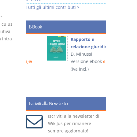
Tutti gli ultimi contributi >
e
e cuius
E-Book
utiva
 intra
 e
Rapporto e
I
relazione giuridica
D. Minussi
ook
Versione ebook
(
€ 4,19
€ 5,99
(iva incl.)
Iscriviti alla Newsletter
Iscriviti alla newsletter di
WikiJus per rimanere
sempre aggiornato!