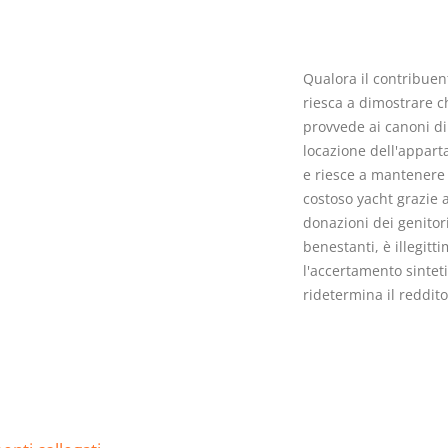
Qualora il contribuen
riesca a dimostrare c
provvede ai canoni di
I Vincoli Preliminari
Usufrutto U
locazione dell'appar
Abitazione
e riesce a mantenere 
D. Minussi
D. Minussi
costoso yacht grazie a
Versione ebook
Versione eb
€ 4,19
donazioni dei genitor
(iva incl.)
(iva incl.)
benestanti, è illegitt
l'accertamento sintet
ridetermina il reddito