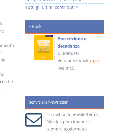
Tutti gli ultimi contributi >
te
E-Book
he
so e
Prescrizione e
tamento
decadenza
il
D. Minussi
lle
ook
Versione ebook
€ 4,19
€ 4,19
i
(iva incl.)
(
imo
ico che
.
Iscriviti alla Newsletter
Iscriviti alla newsletter di
WikiJus per rimanere
sempre aggiornato!