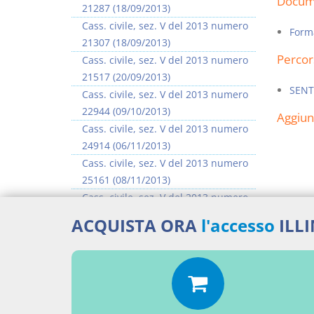
Docume
21287 (18/09/2013)
Cass. civile, sez. V del 2013 numero
Form
21307 (18/09/2013)
Percor
Cass. civile, sez. V del 2013 numero
21517 (20/09/2013)
SENT
Cass. civile, sez. V del 2013 numero
22944 (09/10/2013)
Aggiu
Cass. civile, sez. V del 2013 numero
24914 (06/11/2013)
Cass. civile, sez. V del 2013 numero
25161 (08/11/2013)
Cass. civile, sez. V del 2013 numero
25473 (13/11/2013)
ACQUISTA ORA
l'accesso
ILL
Cass. civile, sez. V del 2013 numero
25674 (15/11/2013)
>> Vai all'argomento completo