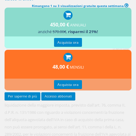
Rimangono 1 su 3 visualizzazioni gratuite questa settimana.
450,00 €
ANNUALI
In tema di
anziché
570.00€
,
risparmi il 21%!
IVA, il
termine
Acquista ora
triennale
per la
rettifica e
48,00 €
MENSILI
la
Acquista ora
Per saperne di più
Accesso abbonati
liquidazione della maggiore imposta, previsto dall'art. 76, comma II,
d.P.R. n. 131/1986 con riguardo a violazioni concernenti la fruizione
dell'aliquota agevolata dell'IVA in caso di acquisto della prima casa,
non può essere prorogato, ai sensi dell'art. 11, comma I della L. n.
289/2002, per le violazioni concernenti la fruizione dell'IVA agevolata al