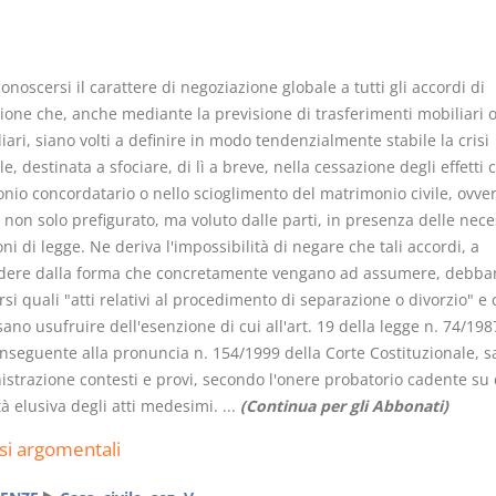
onoscersi il carattere di negoziazione globale a tutti gli accordi di
ione che, anche mediante la previsione di trasferimenti mobiliari 
ari, siano volti a definire in modo tendenzialmente stabile la crisi
Rapporto e
I Singoli Con
e, destinata a sfociare, di lì a breve, nella cessazione degli effetti ci
relazione giuridica
D. Minussi
nio concordatario o nello scioglimento del matrimonio civile, ovve
D. Minussi
Versione e
 non solo prefigurato, ma voluto dalle parti, in presenza delle nece
Versione ebook
(iva incl.
€
5,99
ni di legge. Ne deriva l'impossibilità di negare che tali accordi, a
(iva incl.)
5,99
dere dalla forma che concretamente vengano ad assumere, debba
si quali "atti relativi al procedimento di separazione o divorzio" e
sano usufruire dell'esenzione di cui all'art. 19 della legge n. 74/198
onseguente alla pronuncia n. 154/1999 della Corte Costituzionale, s
istrazione contesti e provi, secondo l'onere probatorio cadente su 
ità elusiva degli atti medesimi. ...
(Continua per gli Abbonati)
si argomentali