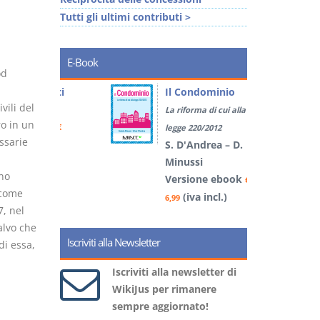
Tutti gli ultimi contributi >
E-Book
od
tratti
Il Condominio
vili del
La riforma di cui alla
ro in un
book
€
legge 220/2012
ssarie
)
S. D'Andrea – D.
Minussi
no
Versione ebook
5
€
 come
(iva incl.)
6,99
7, nel
alvo che
Iscriviti alla Newsletter
di essa,
Iscriviti alla newsletter di
WikiJus per rimanere
sempre aggiornato!