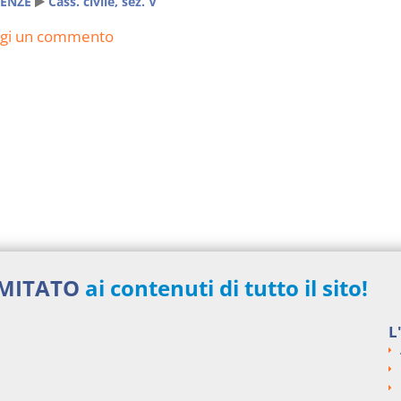
ENZE
Cass. civile, sez. V
ngi un commento
IMITATO
ai contenuti di tutto il sito!
L