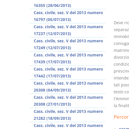
16355 (28/06/2013)
Cass. civile, sez. V del 2013 numero
16797 (05/07/2013)
Deve ric
Cass. civile, sez. V del 2013 numero
separaz
17237 (12/07/2013)
immobili
Usufrutto Uso e
Prescrizione e
Cass. civile, sez. V del 2013 numero
coniugal
Abitazione
decadenza
17249 (12/07/2013)
matrimo
D. Minussi
D. Minussi
Cass. civile, sez. V del 2013 numero
divorzio
Versione ebook
Versione ebook
€
€
17439 (17/07/2013)
condizio
(iva incl.)
(iva incl.)
4,19
4,19
Cass. civile, sez. V del 2013 numero
prescin
17442 (17/07/2013)
intender
Cass. civile, sez. V del 2013 numero
tali pos
20308 (04/09/2013)
testo c
Cass. civile, sez. V del 2013 numero
l'Ammin
20308 (27/01/2013)
la final
Cass. civile, sez. V del 2013 numero
Percor
21282 (18/09/2013)
Cass. civile, sez. V del 2013 numero