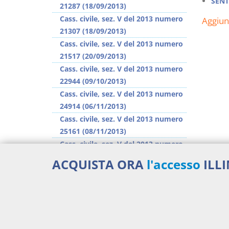
SENT
21287 (18/09/2013)
Cass. civile, sez. V del 2013 numero
Aggiu
21307 (18/09/2013)
Cass. civile, sez. V del 2013 numero
21517 (20/09/2013)
Cass. civile, sez. V del 2013 numero
22944 (09/10/2013)
Cass. civile, sez. V del 2013 numero
24914 (06/11/2013)
Cass. civile, sez. V del 2013 numero
25161 (08/11/2013)
Cass. civile, sez. V del 2013 numero
25473 (13/11/2013)
ACQUISTA ORA
l'accesso
ILL
Cass. civile, sez. V del 2013 numero
25674 (15/11/2013)
>> Vai all'argomento completo