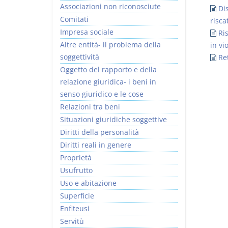
Associazioni non riconosciute
Dis
Comitati
risca
Impresa sociale
Ri
Altre entità- il problema della
in vi
soggettività
Re
I Vincoli Preliminari
Usufrutto Uso e
Oggetto del rapporto e della
Abitazione
relazione giuridica- i beni in
D. Minussi
D. Minussi
senso giuridico e le cose
Versione ebook
Versione ebook
€ 4,19
€ 4,19
Relazioni tra beni
(iva incl.)
(iva incl.)
Situazioni giuridiche soggettive
Diritti della personalità
Diritti reali in genere
Proprietà
Usufrutto
Uso e abitazione
Superficie
Enfiteusi
Servitù