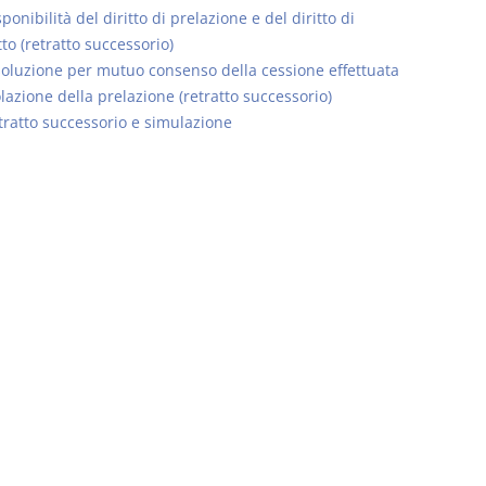
ponibilità del diritto di prelazione e del diritto di
tto (retratto successorio)
soluzione per mutuo consenso della cessione effettuata
olazione della prelazione (retratto successorio)
tratto successorio e simulazione
Prescrizione e
Rapporto e
decadenza
relazione gi
D. Minussi
D. Minussi
Versione ebook
Versione eb
€ 4,19
(iva incl.)
(iva incl.)