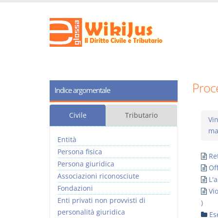
Proc
Indice argomentale
Civile
Tributario
Vin
mat
Entità
Persona fisica
Re
Persona giuridica
Off
Associazioni riconosciute
L'a
Fondazioni
Vio
Enti privati non provvisti di
)
personalità giuridica
Ese