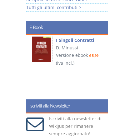
Tutti gli ultimi contributi >
E-Book
I Singoli Contratti
uridica
D. Minussi
L
Versione ebook
€ 5,99
2
ook
(iva incl.)
€ 5,99
(
Iscriviti alla Newsletter
Iscriviti alla newsletter di
WikiJus per rimanere
sempre aggiornato!