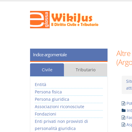
Altre
Indice argomentale
(Arg
Civile
Tributario
Sit
Entità
att
Persona fisica
Persona giuridica
Po
Associazioni riconosciute
In
Fondazioni
Fa
Enti privati non provvisti di
As
personalità giuridica