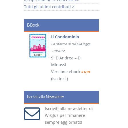
Tutti gli ultimi contributi >
E-Book
tratti
Il Condominio
La riforma di cui alla legge
ook
€ 5,99
220/2012
S. D'Andrea – D.
Minussi
(
Versione ebook
€ 6,99
(iva incl.)
Iscriviti alla Newsletter
Iscriviti alla newsletter di
WikiJus per rimanere
sempre aggiornato!