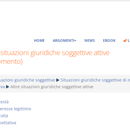
HOME
ARGOMENTI
NEWS
EBOOK
L
 situazioni giuridiche soggettive attive
omento)
uazioni giuridiche soggettive
Situazioni giuridiche soggettive di 
iva
Altre situazioni giuridiche soggettive attive
testà
teresse legittimo
coltà
pettativa