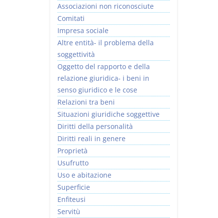
Associazioni non riconosciute
Comitati
Impresa sociale
Altre entità- il problema della
soggettività
Usufrutto Uso e
Prescrizione e
Oggetto del rapporto e della
Abitazione
decadenza
relazione giuridica- i beni in
D. Minussi
D. Minussi
senso giuridico e le cose
Versione ebook
Versione ebook
€ 4,19
€ 4,19
Relazioni tra beni
(iva incl.)
(iva incl.)
Situazioni giuridiche soggettive
Diritti della personalità
Diritti reali in genere
Proprietà
Usufrutto
Uso e abitazione
Superficie
Enfiteusi
Servitù