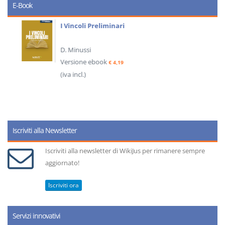
E-Book
I Vincoli Preliminari
D. Minussi
Versione ebook
€ 4,19
(iva incl.)
Iscriviti alla Newsletter
Iscriviti alla newsletter di WikiJus per rimanere sempre
aggiornato!
Iscriviti ora
Servizi innovativi