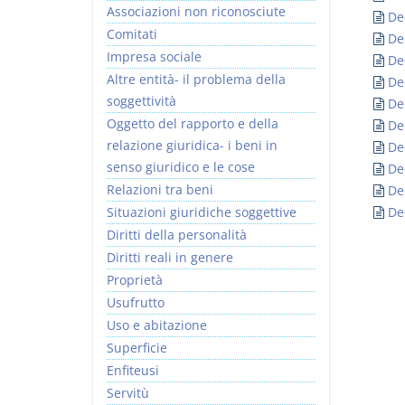
Associazioni non riconosciute
De
Comitati
De
Impresa sociale
De
Altre entità- il problema della
De
soggettività
De
I Vincoli Preliminari
Oggetto del rapporto e della
De
relazione giuridica- i beni in
De
D. Minussi
senso giuridico e le cose
De
Versione ebook
€ 4,19
Relazioni tra beni
De
(iva incl.)
Situazioni giuridiche soggettive
De
Diritti della personalità
Diritti reali in genere
Proprietà
Usufrutto
Uso e abitazione
Superficie
Enfiteusi
Servitù