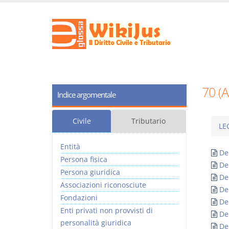
70 (
Indice argomentale
Civile
Tributario
LE
Entità
De
Persona fisica
De
Persona giuridica
De
Associazioni riconosciute
De
Fondazioni
De
Enti privati non provvisti di
De
personalità giuridica
De