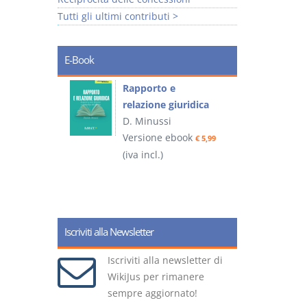
Tutti gli ultimi contributi >
E-Book
 e
Rapporto e
I
relazione giuridica
D. Minussi
ook
Versione ebook
(
€ 4,19
€ 5,99
(iva incl.)
Iscriviti alla Newsletter
Iscriviti alla newsletter di
WikiJus per rimanere
sempre aggiornato!