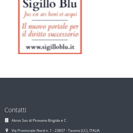
Contatti
Akros Sas di Pirovano Brigida e C.
Via Provinciale Nord n. 1 - 23837 - Taceno (LC), ITALIA