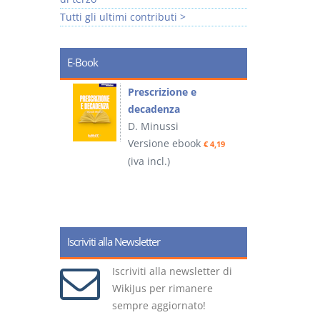
Tutti gli ultimi contributi >
E-Book
so e
Prescrizione e
decadenza
D. Minussi
ook
Versione ebook
€ 4,19
€ 4,19
(iva incl.)
(
Iscriviti alla Newsletter
Iscriviti alla newsletter di
WikiJus per rimanere
sempre aggiornato!