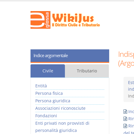
Indis
Indice argomentale
(Arg
Civile
Tributario
Est
Entità
ind
Persona fisica
Ind
Persona giuridica
Associazioni riconosciute
Ind
Fondazioni
Ri
Enti privati non provvisti di
Ri
personalità giuridica
del t