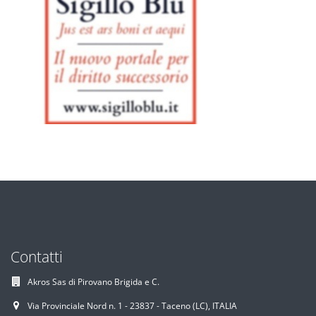
Contatti
Akros Sas di Pirovano Brigida e C.
Via Provinciale Nord n. 1 - 23837 - Taceno (LC), ITALIA