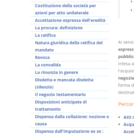
Costituzione della società per
azioni per atto unilaterale
Accettazione espressa dell'eredità
La procura: definizione
La ratifica
Usufrutto Uso e
Prescrizione e
Ai sensi
Natura giuridica della ratifica del
Abitazione
decadenza
espress
mandato
D. Minussi
D. Minussi
pubblic
Revoca
Versione ebook
Versione ebook
€
€
intesa a
La convalida
(iva incl.)
(iva incl.)
4,19
4,19
l'acquis
La rinunzia in genere
negozia
Disdetta e mancata disdetta
forma d
(silenzio)
destina
Il negozio testamentario
Disposizioni anticipate di
Percor
trattamento
Dispensa dalla collazione: nozione e
Atti 
causa
Acqui
Dispensa dall'imputazione ex se :
Acce