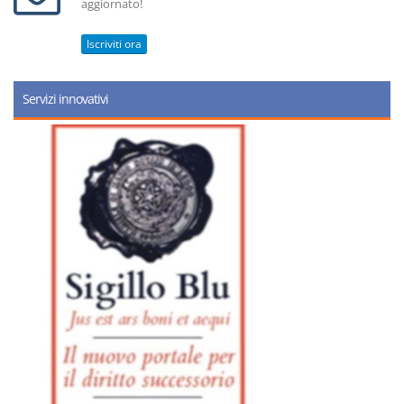
aggiornato!
Iscriviti ora
Servizi innovativi