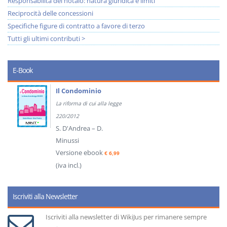
Responsabilità del notaio: natura giuridica e limiti
Reciprocità delle concessioni
Specifiche figure di contratto a favore di terzo
Tutti gli ultimi contributi >
E-Book
Il Condominio
La riforma di cui alla legge
220/2012
S. D'Andrea – D.
Minussi
Versione ebook
€ 6,99
(iva incl.)
Iscriviti alla Newsletter
Iscriviti alla newsletter di WikiJus per rimanere sempre