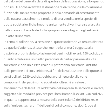
del valore del bene alla data di apertura della successione, allorquando
non risulti anche avanzata la domanda di divisione, cui la collazione è
funzionale, ma sia stata proposta la sola domanda di accertamento
della natura parzialmente simulata di una vendita (nella specie, di
quote societarie), il che impone unicamente di verificare se alla data
della stessa vi fosse la dedotta sproporzione integrante gli estremi di
un atto di liberalità.
In tema di collazione, la cessione di quote societarie va tenuta distinta
da quella d'azienda, atteso che, mentre la prima è soggetta alla
disciplina propria della collazione dei beni mobili ex art. 750 cod.civ., in
quanto attribuisce un diritto personale di partecipazione alla vita
societaria e non un diritto reale sul patrimonio societario, distinto
dalle persone dei soci, sebbene, ai fini della valutazione delle quote ai
sensi dell'art. 2289 cod.civ., debba aversi riguardo alle varie
componenti del patrimonio societario, oltreché al valore di
avviamento e della futura redditività dell'impresa, la seconda è, invece,
soggetta alle modalità previste per i beni immobili, ex art. 746 cod.civ.,
in quanto rappresenta la misura della contitolarità del diritto reale
sulla "universitas rerum" dei beni di cui si compone, sicché, ove si