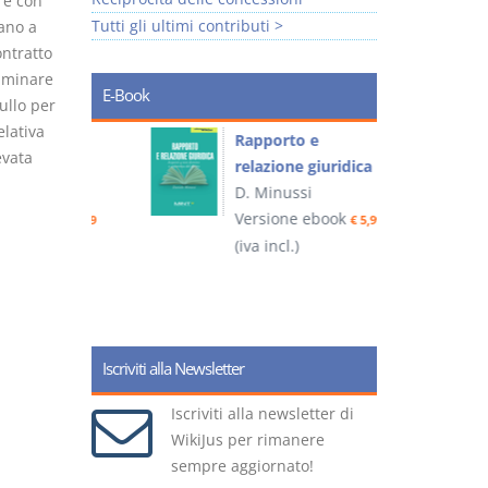
re con
Tutti gli ultimi contributi >
nano a
ontratto
liminare
E-Book
ullo per
elativa
 e
Rapporto e
I
evata
relazione giuridica
D. Minussi
ook
Versione ebook
(
€ 4,19
€ 5,99
(iva incl.)
Iscriviti alla Newsletter
Iscriviti alla newsletter di
WikiJus per rimanere
sempre aggiornato!