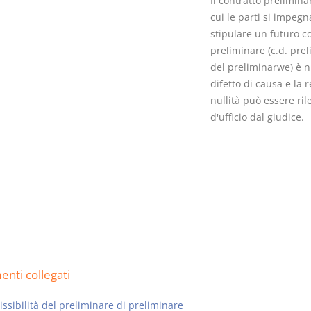
Il contratto prelimina
cui le parti si impeg
stipulare un futuro c
preliminare (c.d. pre
del preliminarwe) è n
difetto di causa e la r
Usufrutto Uso e
Prescrizione
nullità può essere ril
Abitazione
decadenza
d'ufficio dal giudice.
D. Minussi
D. Minussi
Versione ebook
Versione eb
€ 4,19
(iva incl.)
(iva incl.)
nti collegati
sibilità del preliminare di preliminare