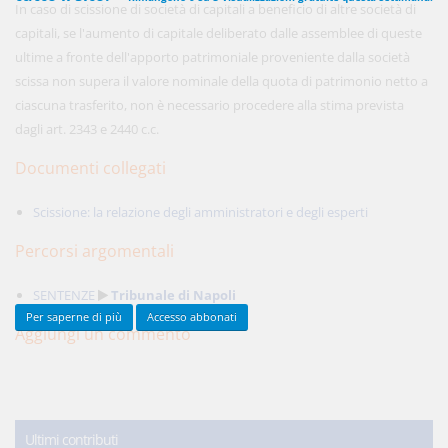
In caso di scissione di società di capitali a beneficio di altre società di
capitali, se l'aumento di capitale deliberato dalle assemblee di queste
ultime a fronte dell'apporto patrimoniale proveniente dalla società
450,00 €
scissa non supera il valore nominale della quota di patrimonio netto a
ANNUALI
anziché
570.00€
,
risparmi il 21%!
ciascuna trasferito, non è necessario procedere alla stima prevista
dagli art. 2343 e 2440 c.c.
Acquista ora
Documenti collegati
Scissione: la relazione degli amministratori e degli esperti
48,00 €
MENSILI
Percorsi argomentali
Acquista ora
SENTENZE
Tribunale di Napoli
Per saperne di più
Accesso abbonati
Aggiungi un commento
Ultimi contributi