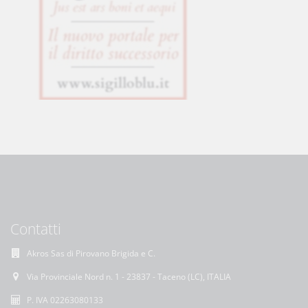
Contatti
Akros Sas di Pirovano Brigida e C.
Via Provinciale Nord n. 1 - 23837 - Taceno (LC), ITALIA
P. IVA 02263080133