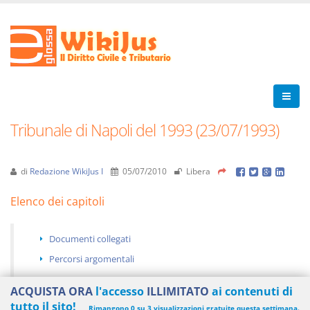
Tribunale di Napoli del 1993 (23/07/1993)
di
Redazione WikiJus I
05/07/2010
Libera
Elenco dei capitoli
Documenti collegati
Percorsi argomentali
ACQUISTA ORA
l'accesso
ILLIMITATO
ai contenuti di
tutto il sito!
Rimangono 0 su 3 visualizzazioni gratuite questa settimana.