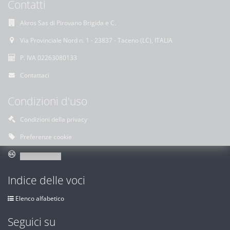
Contatti
Akros Sas di Pirovano Brigida e C.
Via Provinciale Nord n. 1 - 23837 - Taceno (LC), ITALIA
P. IVA 02263080133
Contattaci
Condizioni d'uso
Condizioni della privacy
Preferenze cookie
Indice delle voci
Elenco alfabetico
Seguici su