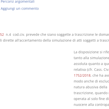
Percorsi argomentali
Aggiungi un commento
I Singoli Contratti
Il Condomin
52
n.4 cod.civ. prevede che siano soggette a trascrizione le dom
D. Minussi
La riforma di cui
li dirette all'accertamento della simulazione di atti soggetti a trasc
Versione ebook
€ 5,99
220/2012
(iva incl.)
S. D'Andrea 
La disposizione si rife
Minussi
tanto alla simulazion
Versione eb
assoluta quanto a que
(iva incl.)
relativa (cfr. Cass. Civ.
1752/2018
, che ha av
modo anche di esclud
natura abusiva della
trascrizione, quando 
operata al solo fine di
nuocere alla contropar