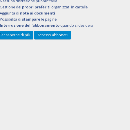
Nessuna distrazione pubblicitaria
Gestione dei
propri preferiti
organizzati in cartelle
Aggiunta di
note ai documenti
Possibilità di
stampare
le pagine
Interruzione dell'abbonamento
quando si desidera
Per saperne di più
Accesso abbonati
. 1752
azione