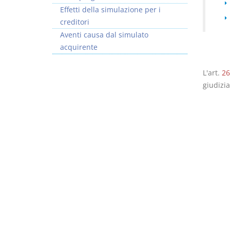
Effetti della simulazione per i
creditori
Aventi causa dal simulato
acquirente
Prescrizione e
Rapporto e
L'art.
26
decadenza
relazione giuridica
giudizia
D. Minussi
D. Minussi
Versione ebook
Versione ebook
€ 4,19
€ 5,99
(iva incl.)
(iva incl.)