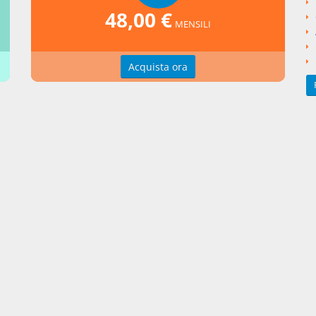
rafia
48,00 €
MENSILI
ONI, Gli acquisti a non domino, Milano, 1975
Acquista ora
ollegate
rizione della domanda di simulazione relativa quanto al prezzo di
sto di bene immobile. Abuso del diritto? (Cass. Civ., Sez. II, sent. n
4 gennaio 2018)
si argomentali
lazione
Effetti della fattispecie simulatoria
Effetti della simul
iferimento ai terzi
ngi un commento