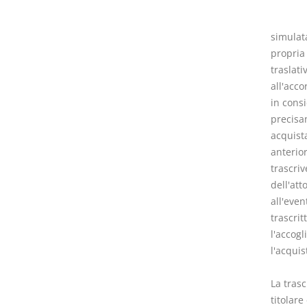
simulat
propria 
traslati
all'acco
in consi
precisa
acquista
anterior
trascri
dell'att
all'eve
trascrit
l'accog
l'acquis
La trasc
titolare