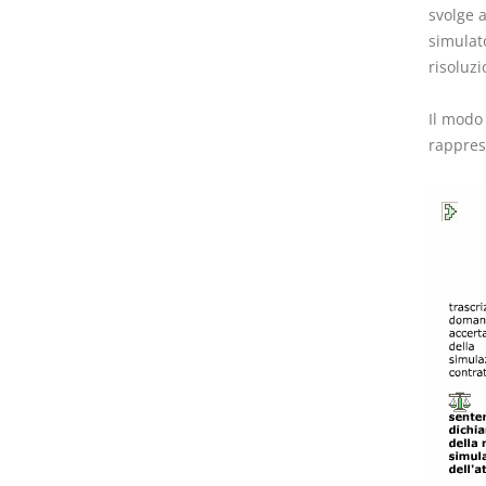
svolge a
simulato
risoluzi
Il modo
rapprese