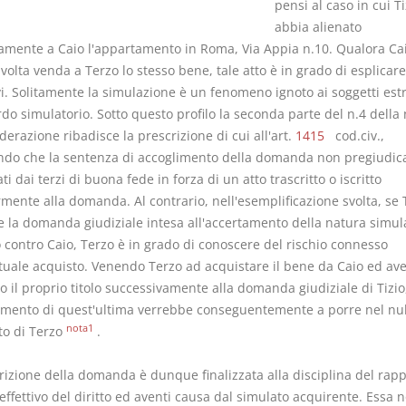
pensi al caso in cui Ti
abbia alienato
amente a Caio l'appartamento in Roma, Via Appia n.10. Qualora Ca
volta venda a Terzo lo stesso bene, tale atto è in grado di esplicare 
vi. Solitamente la simulazione è un fenomeno ignoto ai soggetti est
rdo simulatorio. Sotto questo profilo la seconda parte del n.4 dell
derazione ribadisce la prescrizione di cui all'art.
1415
cod.civ.,
ndo che la sentenza di accoglimento della domanda non pregiudica i
ti dai terzi di buona fede in forza di un atto trascritto o iscritto
mente alla domanda. Al contrario, nell'esemplificazione svolta, se 
ve la domanda giudiziale intesa all'accertamento della natura simul
o contro Caio, Terzo è in grado di conoscere del rischio connesso
ntuale acquisto. Venendo Terzo ad acquistare il bene da Caio ed av
to il proprio titolo successivamente alla domanda giudiziale di Tizio
limento di quest'ultima verrebbe conseguentemente a porre nel nul
nota1
to di Terzo
.
rizione della domanda è dunque finalizzata alla disciplina del rapp
 effettivo del diritto ed aventi causa dal simulato acquirente. Essa 