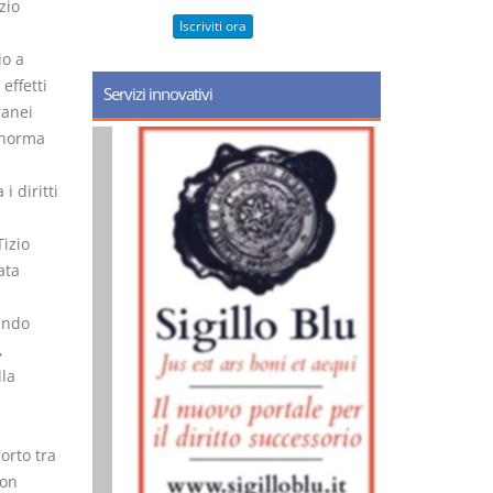
zio
Iscriviti ora
io a
effetti
Servizi innovativi
ranei
a norma
 diritti
Tizio
ata
endo
,
la
orto tra
non