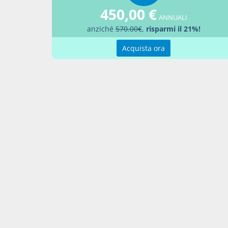
Bibliog
450,00 €
ANNUALI
MENG
anziché
570.00€
,
risparmi il 21%!
Acquista ora
News c
Trasc
acqui
del 2
Percor
Simu
con r
Aggiu