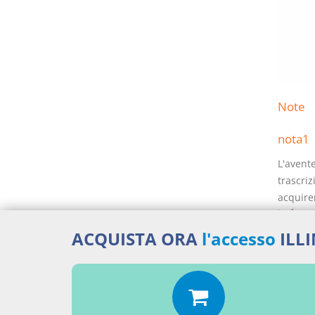
Note
nota1
L'avente
trascriz
acquire
top1
ACQUISTA ORA
l'accesso
ILL