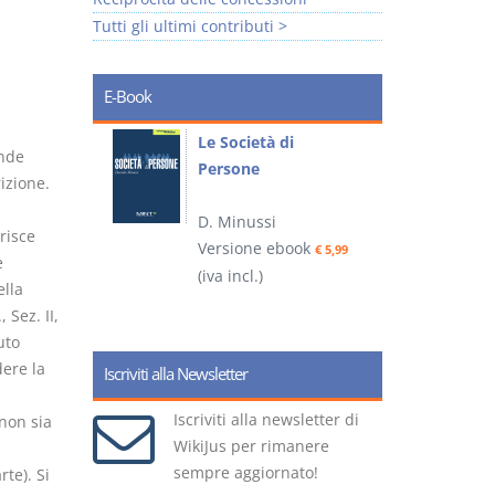
Tutti gli ultimi contributi >
E-Book
io
Le Società di
I
ande
Persone
 alla legge
rizione.
D. Minussi
– D.
risce
Versione ebook
(
€ 5,99
e
(iva incl.)
ook
€ 6,99
lla
, Sez. II,
uto
ere la
Iscriviti alla Newsletter
Iscriviti alla newsletter di
non sia
WikiJus per rimanere
sempre aggiornato!
te). Si