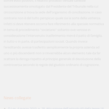
sortire esito positivo, il relativo processo verbale sarebbe
successivamente omologato dal Presidente del Tribunale nella cui
circoscrizione si trova la sede dell'organismo di conciliazione. In caso
contrario non è del tutto perspicuo quale sia la sorte della vertenza.
Infatti si deve ritenere occorra fare riferimento alla speciale normativa
in tema di procedimento "societario" soltanto ove venisse in
considerazione l'intervenuto trasferimento mercè il patto di famiglia,
in tutto o in parte, di partecipazioni sociali. Quando invece
l'ereditando avesse trasferito semplicemente la propria azienda ad
uno o più discendenti non si rinverrebbe alcun elemento tale da far
scattare la deroga rispetto al principio generale di devoluzione della
controversia secondo le regole del giudizio ordinario di cognizione.
News collegate
D.Lgs. 4 marzo 2010, n. 28. Attuazione dell'articolo 60 della legge 18