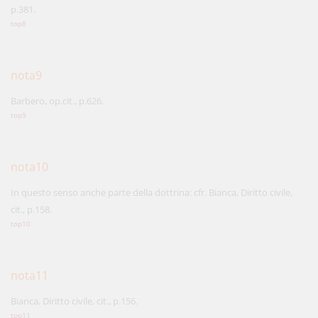
p.381.
top8
nota9
Barbero, op.cit., p.626.
top9
nota10
In questo senso anche parte della dottrina: cfr. Bianca, Diritto civile,
cit., p.158.
top10
nota11
Bianca, Diritto civile, cit., p.156.
top11