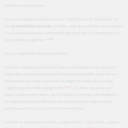
condotta inadempiente.
Giova comunque osservare che l'art.
1225
cod.civ. fa riferimento ad
una
prevedibilità astratta.
Si tratta, cioè, di un criterio non ancorato
a considerazioni personalistiche del debitore, bensì commisurato ad
nota5
un parametro oggettivo
.
Qual è il significato della prevedibilità?
Secondo l'opinione prevalente il danno prevedibile è non già quel
pregiudizio semplicemente possibile, bensì probabile, secondo una
valutazione ancorata a parametri di diligenza media da parte del
nota6
soggetto passivo dell'obbligazione
. Il criterio riguarda sia il
danno quale evento lesivo, sia l'incidenza economica del medesimo:
conseguentemente il debitore non dovrà risarcire il danno la cui
portata economica si pone come straordinaria.
Il criterio in esame deve inoltre, ai sensi dell'art.
1225
cod.civ., essere
nota7