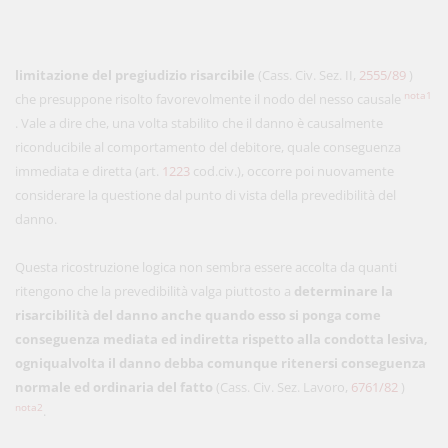
limitazione del pregiudizio risarcibile
(Cass. Civ. Sez. II,
2555/89
)
nota1
che presuppone risolto favorevolmente il nodo del nesso causale
. Vale a dire che, una volta stabilito che il danno è causalmente
riconducibile al comportamento del debitore, quale conseguenza
immediata e diretta (art.
1223
cod.civ.), occorre poi nuovamente
considerare la questione dal punto di vista della prevedibilità del
danno.
Questa ricostruzione logica non sembra essere accolta da quanti
ritengono che la prevedibilità valga piuttosto a
determinare la
risarcibilità del danno anche quando esso si ponga come
conseguenza mediata ed indiretta rispetto alla condotta lesiva,
ogniqualvolta il danno debba comunque ritenersi conseguenza
normale ed ordinaria del fatto
(Cass. Civ. Sez. Lavoro,
6761/82
)
nota2
.