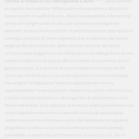
riferito al tempo in cui l'obbligazione è sorta
. Relativamente
ai rapporti che implicano l'effettuazione di prestazioni a distanza di
tempo ovvero in quelli di durata, riferire la prevedibilità solamente al
tempo di insorgenza del vincolo, può condurre a conseguenze
aberranti. Si pensi ad un contratto di somministrazione che implichi la
consegna periodica di merce deperibile che, in relazione alle mutate
esigenze del somministrato, abbia assunto nel corso del tempo
un'importanza maggiore (come nell'ipotesi in cui dalla gestione di una
modesta trattoria si sia passati alla conduzione di una mensa di una
grande azienda). Si può forse dire che il debitore non risponde del
danno perché al tempo in cui venne stipulato il contratto (dal quale
trae origine l'obbligazione) l'evento pregiudizievole non era
rappresentabile? Si deve piuttosto rilevare che, tutte le volte in cui tra
il tempo dell'adempimento (o dei singoli atti di adempimento che si
danno nell'ambito di un rapporto di durata) e quello precedente in cui
sorse il rapporto intercorre un intervallo temporale apprezzabile,
sembra equo porre comunque a carico del debitore le conseguenze
pregiudizievoli della sua condotta inadempiente qualora divenga
prevedibile un danno che per l'innanzi non lo era (Cass. Civ. Sez. II,