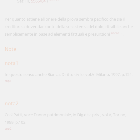
Sez. III,
5566/84
)
.
Per quanto attiene all'onere della prova sembra pacifico che sia il
creditore a dover dar conto della sussistenza del dolo, ritraibile anche
nota13
semplicemente in base ad elementi fattuali e presunzioni
.
Note
nota1
In questo senso anche Bianca, Diritto civile, vol.V, Milano, 1997, p.154.
top1
nota2
Così Patti, voce Danno patrimoniale, in Dig.disc.priv., vol.V, Torino,
1989, p.103.
top2