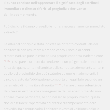
Il punto consiste nell'apprezzare il significato degli attributi
immediato e diretto riferiti al pregiudizio derivante
dall'inadempimento.
Può dirsi che il danno prevedibile non sia necessariamente immediato
e diretto?
La
ratio
del principio è stata indicata nell'intento contrattuale del
debitore di non assumere a proprio carico il rischio di danni
straordinari, sia pure in esito ad una propria condotta inadempiente
nota3
. Essa pare piuttosto da condurre ad un più generale principio in
forza del quale, tanto nell'ambito delle condotte adempienti, tanto in
quello del pregiudizio che può scaturire da quelle inadempienti, il
vincolo creato dall'obbligazione comporta un equilibrio secondo un
nota4
parametro di normalità e di equità
. Parlare di una
volontà del
debitore in ordine alle conseguenze dell'inadempimento
non
appare invero pertinente, se non nel senso proprio inverso: quello
cioè di escludere l'operatività del criterio di temperamento della
prevedibilità ogniqualvolta il debitore investa di volizione (dolo) la