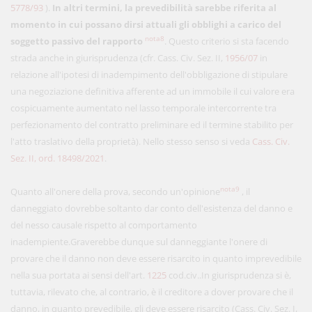
5778/93
).
In altri termini, la prevedibilità sarebbe riferita al
momento in cui possano dirsi attuali gli obblighi a carico del
nota8
soggetto passivo del rapporto
. Questo criterio si sta facendo
strada anche in giurisprudenza (cfr. Cass. Civ. Sez. II,
1956/07
in
relazione all'ipotesi di inadempimento dell'obbligazione di stipulare
una negoziazione definitiva afferente ad un immobile il cui valore era
cospicuamente aumentato nel lasso temporale intercorrente tra
perfezionamento del contratto preliminare ed il termine stabilito per
l'atto traslativo della proprietà). Nello stesso senso si veda
Cass. Civ.
Sez. II, ord. 18498/2021
.
nota9
Quanto all'onere della prova, secondo un'opinione
, il
danneggiato dovrebbe soltanto dar conto dell'esistenza del danno e
del nesso causale rispetto al comportamento
inadempiente.Graverebbe dunque sul danneggiante l'onere di
provare che il danno non deve essere risarcito in quanto imprevedibile
nella sua portata ai sensi dell'art.
1225
cod.civ..In giurisprudenza si è,
tuttavia, rilevato che, al contrario, è il creditore a dover provare che il
danno, in quanto prevedibile, gli deve essere risarcito (Cass. Civ. Sez. I,