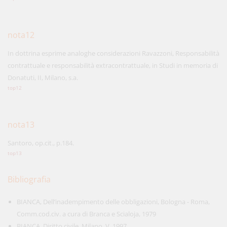
nota12
In dottrina esprime analoghe considerazioni Ravazzoni, Responsabilità
contrattuale e responsabilità extracontrattuale, in Studi in memoria di
Donatuti, II, Milano, s.a.
top12
nota13
Santoro, op.cit., p.184.
top13
Bibliografia
BIANCA, Dell’inadempimento delle obbligazioni, Bologna - Roma,
Comm.cod.civ. a cura di Branca e Scialoja, 1979
BIANCA, Diritto civile, Milano, V, 1997