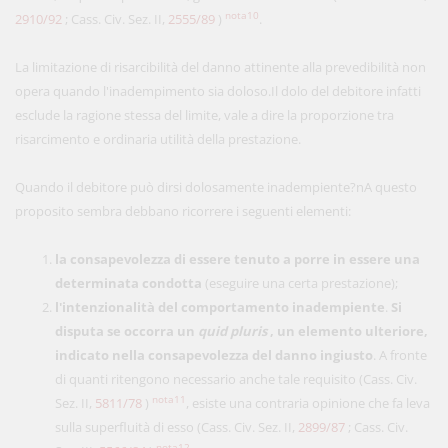
nota10
2910/92
; Cass. Civ. Sez. II,
2555/89
)
.
La limitazione di risarcibilità del danno attinente alla prevedibilità non
opera quando l'inadempimento sia doloso.Il dolo del debitore infatti
esclude la ragione stessa del limite, vale a dire la proporzione tra
risarcimento e ordinaria utilità della prestazione.
Quando il debitore può dirsi dolosamente inadempiente?nA questo
proposito sembra debbano ricorrere i seguenti elementi:
la consapevolezza di essere tenuto a porre in essere una
determinata condotta
(eseguire una certa prestazione);
l'intenzionalità del comportamento inadempiente
.
Si
disputa se occorra un
quid pluris
, un elemento ulteriore,
indicato nella consapevolezza del danno ingiusto
. A fronte
di quanti ritengono necessario anche tale requisito (Cass. Civ.
nota11
Sez. II,
5811/78
)
, esiste una contraria opinione che fa leva
sulla superfluità di esso (Cass. Civ. Sez. II,
2899/87
; Cass. Civ.
nota12