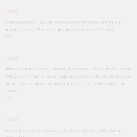
nota3
Si tratta tuttavia di un'opinione piuttosto remota e risalente alla
dottrina francese (Pothier, Traitè des obligations, n.159, p.41).
top3
nota4
Rilevano questa funzione Barbero, Il sistema del diritto privato, Torino,
1993, p.617; Trimarchi, Causalità giuridica e danno, in Risarcimento del
danno contrattuale ed extracontrattuale, a cura di Visintini, Milano,
1984, p.1.
top4
nota5
Così Santoro, in Comm.cod.civ., diretto da Cendon, vol.IV, Torino,