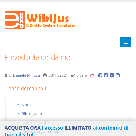
Prevedibilità del danno
di
Daniele Minussi
08/11/2021
Libera
Elenco dei capitoli
Note
Bibliografia
News collegate
ACQUISTA ORA
l'accesso
ILLIMITATO
ai contenuti di
Percorsi argomentali
tutto il sito!