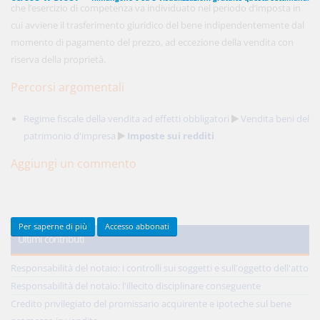
che l’esercizio di competenza va individuato nel periodo d’imposta in
cui avviene il trasferimento giuridico del bene indipendentemente dal
momento di pagamento del prezzo, ad eccezione della vendita con
450,00 €
riserva della proprietà.
ANNUALI
anziché
570.00€
,
risparmi il 21%!
Percorsi argomentali
Acquista ora
Regime fiscale della vendita ad effetti obbligatori
Vendita beni del
patrimonio d'impresa
Imposte sui redditi
48,00 €
MENSILI
Aggiungi un commento
Acquista ora
Per saperne di più
Accesso abbonati
Ultimi contributi
Responsabilità del notaio: i controlli sui soggetti e sull'oggetto dell'atto
Responsabilità del notaio: l'illecito disciplinare conseguente
Credito privilegiato del promissario acquirente e ipoteche sul bene