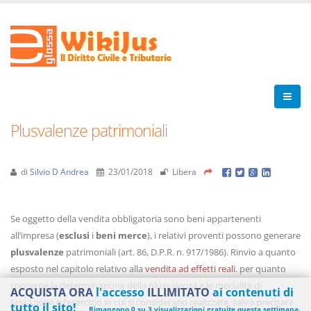
Plusvalenze patrimoniali
di
Silvio D Andrea
23/01/2018
Libera
Se oggetto della vendita obbligatoria sono beni appartenenti
all’impresa (
esclusi
i
beni merce
), i relativi proventi possono generare
plusvalenze
patrimoniali (art. 86, D.P.R. n. 917/1986). Rinvio a quanto
esposto nel capitolo relativo alla
vendita ad effetti reali
. per quanto
concerne la determinazione della plusvalenza e le modalità di
ACQUISTA ORA
l'accesso
ILLIMITATO
ai contenuti di
tassazione e l’esercizio in cui si considerano realizzate, salvo precisare
tutto il sito!
Rimangono 0 su 3 visualizzazioni gratuite questa settimana.