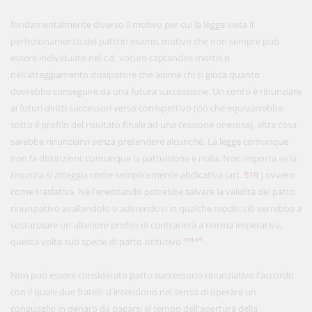
fondamentalmente diverso il motivo per cui la legge vieta il
perfezionamento dei patti in esame, motivo che non sempre può
essere individuato nel c.d. votum captandae mortis o
nell'atteggiamento dissipatore che anima chi si gioca quanto
dovrebbe conseguire da una futura successione. Un conto è rinunziare
ai futuri diritti successori verso corrispettivo (ciò che equivarrebbe
sotto il profilo del risultato finale ad una cessione onerosa), altra cosa
sarebbe rinunziarvi senza pretendere alcunchè. La legge comunque
non fa distinzioni: comunque la pattuizione è nulla. Non importa se la
rinunzia si atteggia come semplicemente abdicativa (art.
519
) ovvero
come traslativa. Nè l'ereditando potrebbe salvare la validità del patto
rinunziativo avallandolo o aderendovi in qualche modo: ciò verrebbe a
sostanziare un ulteriore profilo di contrarietà a norma imperativa,
nota4
questa volta sub specie di patto istitutivo
.
Non può essere considerato patto successorio rinunziativo l'accordo
con il quale due fratelli si intendono nel senso di operare un
conguaglio in denaro da pagarsi al tempo dell'apertura della