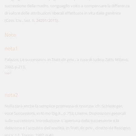
successione della madre, conguaglio volto a compensare la differenza
di valore delle attribuzioni liberali effettuate in vita dalla genitrice
(Cass. Civ., Sez. II,
24291/2015
).
Note
nota1
Palazzo, Le successioni, in Tratt.dir.priv., a cura di Iudica-Zatti, Milano,
2002, p.213.
top1
nota2
Nulla sarà anche la semplice promessa di rinunzia: cfr. Schlesinger,
voce Successioni, in N.mo Dig.it., p.753; Liserre, Disposizioni generali
sulle successioni. Introduzione. L'apertura della successione e la
delazione e l'acquisto dell'eredità, in Tratt.dir.priv., diretto da Rescigno,
vol.V, t.1, Torino, 1997, p.40.