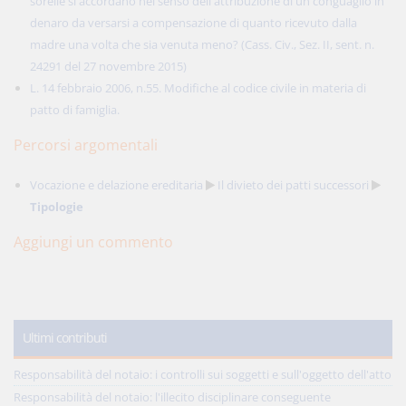
sorelle si accordano nel senso dell'attribuzione di un conguaglio in
denaro da versarsi a compensazione di quanto ricevuto dalla
madre una volta che sia venuta meno? (Cass. Civ., Sez. II, sent. n.
24291 del 27 novembre 2015)
L. 14 febbraio 2006, n.55. Modifiche al codice civile in materia di
patto di famiglia.
Percorsi argomentali
Vocazione e delazione ereditaria
Il divieto dei patti successori
Tipologie
Aggiungi un commento
Ultimi contributi
Responsabilità del notaio: i controlli sui soggetti e sull'oggetto dell'atto
Responsabilità del notaio: l'illecito disciplinare conseguente