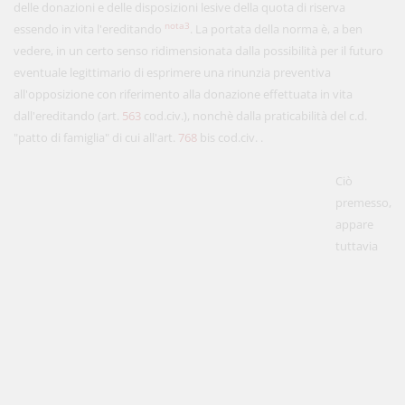
delle donazioni e delle disposizioni lesive della quota di riserva
nota3
essendo in vita l'ereditando
. La portata della norma è, a ben
vedere, in un certo senso ridimensionata dalla possibilità per il futuro
eventuale legittimario di esprimere una rinunzia preventiva
all'opposizione con riferimento alla donazione effettuata in vita
dall'ereditando (art.
563
cod.civ.), nonchè dalla praticabilità del c.d.
"patto di famiglia" di cui all'art.
768
bis cod.civ. .
Ciò
premesso,
appare
tuttavia