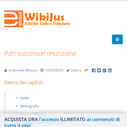
Patti successori rinunziativi
di
Daniele Minussi
02/02/2020
Libera
Elenco dei capitoli
Note
Bibliografia
News collegate
ACQUISTA ORA
l'accesso
ILLIMITATO
ai contenuti di
Percorsi argomentali
tutto il sito!