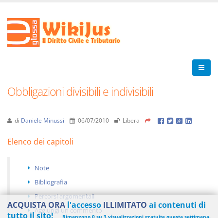
Obbligazioni divisibili e indivisibili
di
Daniele Minussi
06/07/2010
Libera
Elenco dei capitoli
Note
Bibliografia
Percorsi argomentali
ACQUISTA ORA
l'accesso
ILLIMITATO
ai contenuti di
Aggiungi un commento
tutto il sito!
Rimangono 0 su 3 visualizzazioni gratuite questa settimana.