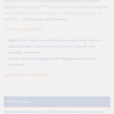
oggettiva), bensì anche
dall'accordo tra debitore e creditore
nota2
(indivisibilità soggettiva)
, come rende evidente il tenore letterale
dell'art.
1316
cod.civ. (Cass. Civ. Sez. III,
6193/83
; Cass. Civ. Sez. III,
3622/83
). ...
(Continua per gli Abbonati)
Percorsi argomentali
Oggetto del rapporto e della relazione giuridica- i beni in
senso giuridico e le cose
Distinzioni tra beni
Cose
divisibili, indivisibili
Alcune specie di obbligazioni
Obbligazioni divisibili e
indivisibili
Aggiungi un commento
Ultimi contributi
Responsabilità del notaio: l'illecito disciplinare conseguente