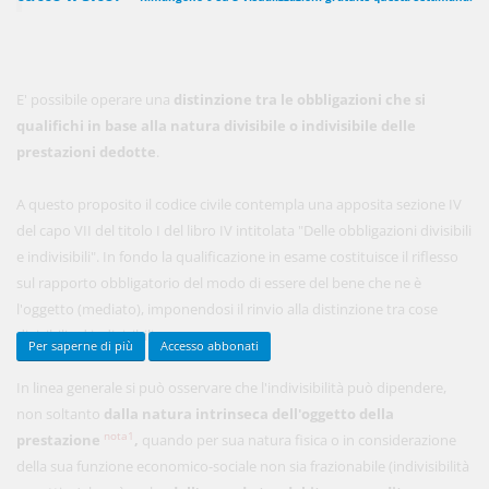
450,00 €
ANNUALI
E' possibile operare una
distinzione tra le obbli­gazioni che si
anziché
570.00€
,
risparmi il 21%!
qualifichi in base alla natura divisibile
o indivisibile delle
prestazioni dedotte
.
Acquista ora
A questo proposito il codice civile contempla una apposita sezione IV
del capo VII del titolo I del libro IV intitolata "Delle obbligazioni divisibili
48,00 €
MENSILI
e indivisibili". In fondo la qualificazione in esame costituisce il riflesso
sul rapporto obbligatorio del modo di essere del bene che ne è
Acquista ora
l'oggetto (mediato), imponendosi il rinvio alla distinzione tra cose
divisibili ed indivisibili.
Per saperne di più
Accesso abbonati
In linea generale si può osservare che l'indivisibilità può dipendere,
non soltanto
dalla
natura intrinseca dell'oggetto della
nota1
prestazione
,
quando per sua natura fisica o in considerazione
della sua funzione economico-sociale non sia frazionabile (indivisibilità