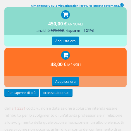
Rimangono 0 su 3 visualizzazioni gratuite questa settimana.
450,00 €
ANNUALI
Ai sensi
anziché
570.00€
,
risparmi il 21%!
Acquista ora
48,00 €
MENSILI
Acquista ora
Per saperne di più
Accesso abbonati
dell'
art.2231
cod.civ., non è data azione a colui che intenda essere
retribuito per lo svolgimento di un'attività professionale in relazione
allo svolgimento della quale occorra l'iscrizione in un albo o elenco. Si
osservi come non occorra, ai fini di dar conto del conferimento di un