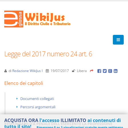
Legge del 2017 numero 24 art. 6
di
Redazione WikiJus I
19/07/2017
Libera
Elenco dei capitoli
Documenti collegati
Percorsi argomentali
ACQUISTA ORA
l'accesso
ILLIMITATO
ai contenuti di
RESPONSABILITÀ PENALE DELL'ESERCENTE LA PROFESSIONE
tutto il sito!
Rimangono 0 su 3 visualizzazioni gratuite questa settimana.