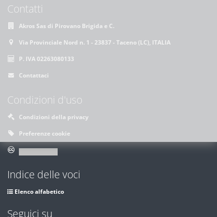
Contatti
Akros Sas di Pirovano Brigida e C.
Via Provinciale Nord n. 1 - 23837 - Taceno (LC), ITALIA
P. IVA 02263080133
Contattaci
Condizioni d'uso
Condizioni della privacy
Preferenze cookie
Indice delle voci
Elenco alfabetico
Seguici su