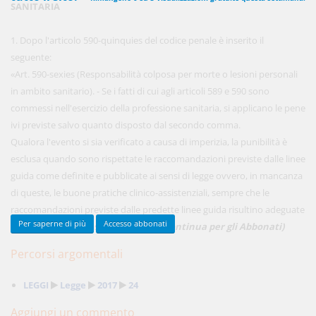
SANITARIA
1. Dopo l'articolo 590-quinquies del codice penale è inserito il
450,00 €
seguente:
ANNUALI
anziché
570.00€
,
risparmi il 21%!
«Art. 590-sexies (Responsabilità colposa per morte o lesioni personali
in ambito sanitario). - Se i fatti di cui agli articoli 589 e 590 sono
Acquista ora
commessi nell'esercizio della professione sanitaria, si applicano le pene
ivi previste salvo quanto disposto dal secondo comma.
Qualora l'evento si sia verificato a causa di imperizia, la punibilità è
48,00 €
MENSILI
esclusa quando sono rispettate le raccomandazioni previste dalle linee
guida come definite e pubblicate ai sensi di legge ovvero, in mancanza
di queste, le buone pratiche clinico-assistenziali, sempre che le
Acquista ora
raccomandazioni previste dalle predette linee guida risultino adeguate
Per saperne di più
Accesso abbonati
alle specificità del caso concreto». ...
(Continua per gli Abbonati)
Percorsi argomentali
LEGGI
Legge
2017
24
Aggiungi un commento