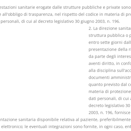
estazioni sanitarie erogate dalle strutture pubbliche e private sono
 all'obbligo di trasparenza, nel rispetto del codice in materia di p
 personali, di cui al decreto legislativo 30 giugno 2003, n. 196.
2. La direzione sanita
struttura pubblica o p
I Vincoli Pre
entro sette giorni dal
presentazione della r
D. Minussi
da parte degli interes
Versione eb
aventi diritto, in con
(iva incl.)
alla disciplina sull'ac
documenti amministra
quanto previsto dal c
materia di protezione
dati personali, di cui 
decreto legislativo 3
2003, n. 196, fornisce
tazione sanitaria disponibile relativa al paziente, preferibilmente
elettronico; le eventuali integrazioni sono fornite, in ogni caso, ent