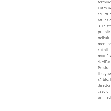
termine
Entro no
struttur
attuazio
3. Le st
pubblica
nell'ult
monitor
cui all'
modifica
4. All'a
Preside
il segue
«2-bis. 
direttor
caso di
un medic