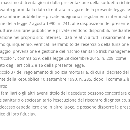
 massimo di trenta giorni dalla presentazione della suddetta richie
vanta giorni dalla data di entrata in vigore della presente legge, le
e sanitarie pubbliche e private adeguano i regolamenti interni adot
ne della legge 7 agosto 1990, n. 241, alle disposizioni del presen
rutture sanitarie pubbliche e private rendono disponibili, mediante
zione nel proprio sito internet, i dati relativi a tutti i risarcimenti 
imo quinquennio, verificati nell'ambito dell'esercizio della funzione 
aggio, prevenzione e gestione del rischio sanitario (risk manageme
articolo 1, comma 539, della legge 28 dicembre 2015, n. 208, come
to dagli articoli 2 e 16 della presente legge.
rticolo 37 del regolamento di polizia mortuaria, di cui al decreto del
nte della Repubblica 10 settembre 1990, n. 285, dopo il comma 2 è 
nte:
I familiari o gli altri aventi titolo del deceduto possono concordare c
e sanitario o sociosanitario l'esecuzione del riscontro diagnostico, s
 decesso ospedaliero che in altro luogo, e possono disporre la pres
o di loro fiducia».