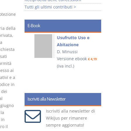
Tutti gli ultimi contributi >
rotezione
E-Book
ria della
rivata,
liminari
Usufrutto Uso e
la
Abitazione
ichiesta
D. Minussi
sati
ook
Versione ebook
€ 4,19
€ 4,19
formità
(iva incl.)
(
cesso ai
tivi e a
odice in
 dei
al
Iscriviti alla Newsletter
0 giugno
Iscriviti alla newsletter di
 la
WikiJus per rimanere
 in
sempre aggiornato!
ro il