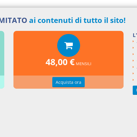
IMITATO
ai contenuti di tutto il sito!
nti collegati
L
e del 2017 numero 24
si argomentali
48,00 €
I
Legge
2017
24
MENSILI
ngi un commento
Acquista ora