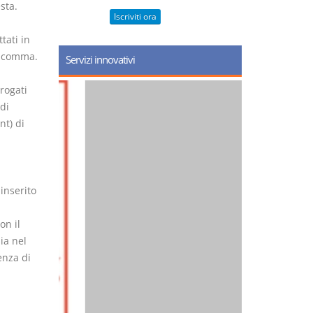
sta.
Iscriviti ora
tati in
te comma.
Servizi innovativi
erogati
di
nt) di
inserito
on il
ia nel
enza di