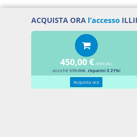
ACQUISTA ORA
l'accesso
ILL
Docume
Legg
Percor
450,00 €
LEGG
ANNUALI
anziché
570.00€
,
risparmi il 21%!
Aggiu
Acquista ora