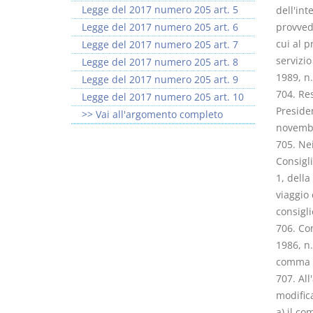
Legge del 2017 numero 205 art. 5
dell'int
Legge del 2017 numero 205 art. 6
provved
cui al p
Legge del 2017 numero 205 art. 7
servizio
Legge del 2017 numero 205 art. 8
1989, n.
Legge del 2017 numero 205 art. 9
704. Res
Legge del 2017 numero 205 art. 10
Presiden
>> Vai all'argomento completo
novembr
705. Nei
Consigli
1, della
viaggio
consigli
706. Con
1986, n.
comma 
707. All
modifica
a) il c