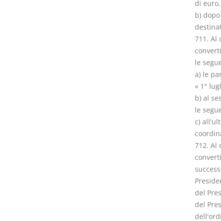
di euro,
b) dopo 
destinat
711. Al 
converti
le segue
a) le pa
« 1° lug
b) al se
le segue
c) all'u
coordin
712. Al 
converti
successi
Presiden
del Pres
del Pres
dell'ord