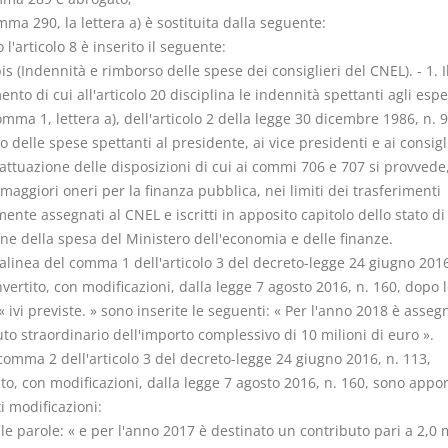
mma 290, la lettera a) è sostituita dalla seguente:
 l'articolo 8 è inserito il seguente:
bis (Indennità e rimborso delle spese dei consiglieri del CNEL). - 1. I
nto di cui all'articolo 20 disciplina le indennità spettanti agli esper
omma 1, lettera a), dell'articolo 2 della legge 30 dicembre 1986, n. 93
 delle spese spettanti al presidente, ai vice presidenti e ai consigli
'attuazione delle disposizioni di cui ai commi 706 e 707 si provvede
maggiori oneri per la finanza pubblica, nei limiti dei trasferimenti
nte assegnati al CNEL e iscritti in apposito capitolo dello stato di
ne della spesa del Ministero dell'economia e delle finanze.
'alinea del comma 1 dell'articolo 3 del decreto-legge 24 giugno 2016
vertito, con modificazioni, dalla legge 7 agosto 2016, n. 160, dopo l
« ivi previste. » sono inserite le seguenti: « Per l'anno 2018 è asse
to straordinario dell'importo complessivo di 10 milioni di euro ».
comma 2 dell'articolo 3 del decreto-legge 24 giugno 2016, n. 113,
to, con modificazioni, dalla legge 7 agosto 2016, n. 160, sono appor
i modificazioni:
le parole: « e per l'anno 2017 è destinato un contributo pari a 2,0 m