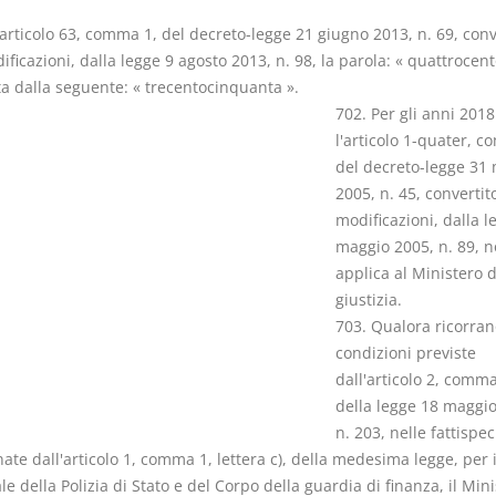
'articolo 63, comma 1, del decreto-legge 21 giugno 2013, n. 69, conv
ficazioni, dalla legge 9 agosto 2013, n. 98, la parola: « quattrocent
ta dalla seguente: « trecentocinquanta ».
702. Per gli anni 201
l'articolo 1-quater, 
I Vincoli Pre
del decreto-legge 31
2005, n. 45, convertit
D. Minussi
modificazioni, dalla l
Versione eb
maggio 2005, n. 89, n
(iva incl.)
applica al Ministero d
giustizia.
703. Qualora ricorran
condizioni previste
dall'articolo 2, comma
della legge 18 maggio
n. 203, nelle fattispec
nate dall'articolo 1, comma 1, lettera c), della medesima legge, per i
e della Polizia di Stato e del Corpo della guardia di finanza, il Min