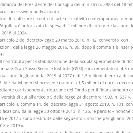
rdinanza del Presidente del Consiglio dei ministri n. 3923 del 18 fe
oro successive modificazioni ».
fine di realizzare il centro di arte e creatività contemporanea deno
Aquila » è autorizzata la spesa di 1 milione di euro per ciascuno d
 2018 al 2024.
'articolo 2 del decreto-legge 29 marzo 2016, n. 42, convertito, con
zioni, dalla legge 26 maggio 2016, n. 89, dopo il comma 1 è inserito
e:
 Il contributo per la stabilizzazione della Scuola sperimentale di do
ionale Gran Sasso Science Institute (GSSI) è incrementato di 4,5 mil
ciascuno degli anni dal 2019 al 2027 e di 1,5 milioni di euro a deco
. Ai relativi oneri si provvede quanto a 1,5 milioni di euro a decorr
diante corrispondente riduzione del Fondo per il finanziamento or
iversità di cui all'articolo 5 della legge 24 dicembre 1993, n. 537 ».
'articolo 4, comma 14, del decreto-legge 31 agosto 2013, n. 101, con
ficazioni, dalla legge 30 ottobre 2013, n. 125, le parole: « nonché p
6 e 2017 » sono sostituite dalle seguenti: « nonché per gli anni 20
018 e 2019 ».
 graduatorie formatesi a seguito delle procedure concorsuali di cui