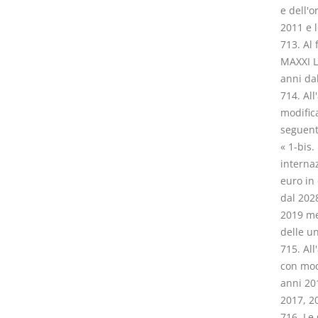
e dell'o
2011 e l
713. Al 
MAXXI L'
anni dal
714. All
modifica
seguent
« 1-bis.
internaz
euro in 
dal 2028
2019 me
delle un
715. All
con modi
anni 201
2017, 2
716. Le