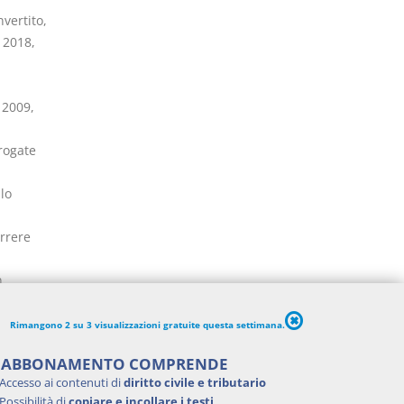
nvertito,
 2018,
 2009,
rogate
lo
rrere
n
elazione
Rimangono 2 su 3 visualizzazioni gratuite questa settimana.
processo
'ABBONAMENTO COMPRENDE
i
Accesso ai contenuti di
diritto civile e tributario
ia, ivi
Possibilità di
copiare e incollare i testi