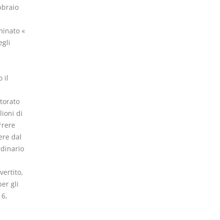
bbraio
minato «
egli
 il
ttorato
ioni di
rrere
ere dal
dinario
vertito,
er gli
16,