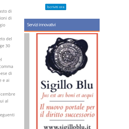
Iscriviti ora
sto di
ioni di
Servizi innovativi
gio
eto del
gge 30
l
, comma
pese di
 e ai
dicembre
ui al
seguenti