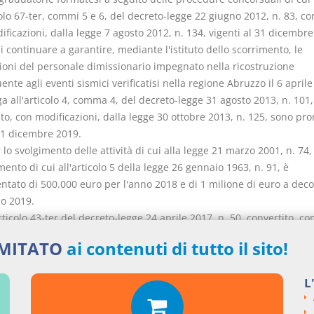
colo 67-ter, commi 5 e 6, del decreto-legge 22 giugno 2012, n. 83, co
ficazioni, dalla legge 7 agosto 2012, n. 134, vigenti al 31 dicembre
di continuare a garantire, mediante l'istituto dello scorrimento, le
zioni del personale dimissionario impegnato nella ricostruzione
nte agli eventi sismici verificatisi nella regione Abruzzo il 6 aprile
a all'articolo 4, comma 4, del decreto-legge 31 agosto 2013, n. 101,
to, con modificazioni, dalla legge 30 ottobre 2013, n. 125, sono pro
 31 dicembre 2019.
 lo svolgimento delle attività di cui alla legge 21 marzo 2001, n. 74, 
ento di cui all'articolo 5 della legge 26 gennaio 1963, n. 91, è
ntato di 500.000 euro per l'anno 2018 e di 1 milione di euro a deco
no 2019.
rticolo 43-ter del decreto-legge 24 aprile 2017, n. 50, convertito, co
zioni, dalla legge 21 giugno 2017, n. 96, è sostituito dal seguente:
IMITATO
ai contenuti di tutto il sito!
-ter (Finanziamenti bancari agevolati per la ricostruzione). - 1. In r
nti sismici del 20 e 29 maggio 2012, ai fini del completamento del 
L
truzione pubblica nelle regioni interessate e per il finanziamento d
ti di ripristino e realizzazione delle opere di urbanizzazione primar