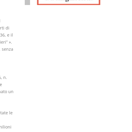
l
ti di
6, e il
eri” ».
, senza
, n.
e
gnato un
tate le
ilioni