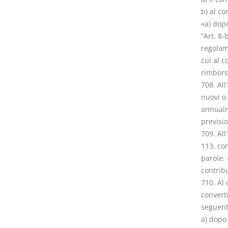
b) al co
«a) dopo
“Art. 8-
regolame
cui al c
rimborso
708. All
nuovi o 
annualme
previsio
709. All
113, con
parole: 
contribu
710. Al 
converti
seguent
a) dopo 