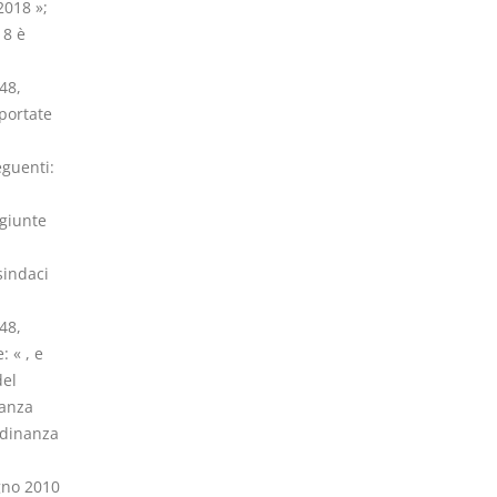
2018 »;
18 è
48,
portate
eguenti:
ggiunte
sindaci
48,
 « , e
del
nanza
rdinanza
ugno 2010