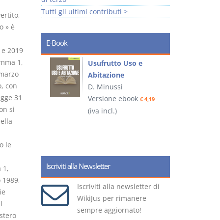
Tutti gli ultimi contributi >
ertito,
o » è
E-Book
8 e 2019
comma 1,
liminari
Usufrutto Uso e
 marzo
Abitazione
o, con
D. Minussi
egge 31
ook
Versione ebook
€ 4,19
€ 4,19
on si
(iva incl.)
(
ella
o le
Iscriviti alla Newsletter
 1,
 1989,
Iscriviti alla newsletter di
ie
WikiJus per rimanere
l
sempre aggiornato!
istero