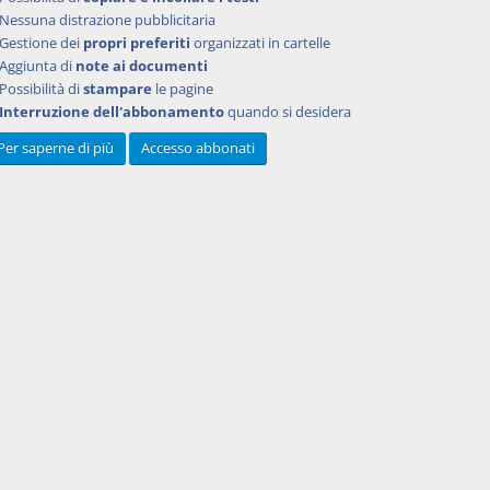
 dai
Nessuna distrazione pubblicitaria
Gestione dei
propri preferiti
organizzati in cartelle
i
Aggiunta di
note ai documenti
con
Possibilità di
stampare
le pagine
i, con
Interruzione dell'abbonamento
quando si desidera
i
Per saperne di più
Accesso abbonati
ue nei
uglio
,
i
mutui
re sulle
to-legge
mo
 28
ità di
, comma
lla legge