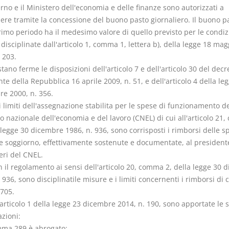
erno e il Ministero dell'economia e delle finanze sono autorizzati a
ere tramite la concessione del buono pasto giornaliero. Il buono pa
rimo periodo ha il medesimo valore di quello previsto per le condiz
 disciplinate dall'articolo 1, comma 1, lettera b), della legge 18 mag
 203.
tano ferme le disposizioni dell'articolo 7 e dell'articolo 30 del decr
te della Repubblica 16 aprile 2009, n. 51, e dell'articolo 4 della le
e 2000, n. 356.
 limiti dell'assegnazione stabilita per le spese di funzionamento de
o nazionale dell'economia e del lavoro (CNEL) di cui all'articolo 21
 legge 30 dicembre 1986, n. 936, sono corrisposti i rimborsi delle s
 e soggiorno, effettivamente sostenute e documentate, al presidente
eri del CNEL.
 il regolamento ai sensi dell'articolo 20, comma 2, della legge 30 
 936, sono disciplinatile misure e i limiti concernenti i rimborsi di c
705.
'articolo 1 della legge 23 dicembre 2014, n. 190, sono apportate le 
zioni:
omma 289 è abrogato;