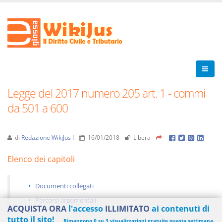
Legge del 2017 numero 205 art. 1 - commi
da 501 a 600
di
Redazione WikiJus I
16/01/2018
Libera
Elenco dei capitoli
Documenti collegati
Percorsi argomentali
ACQUISTA ORA
l'accesso
ILLIMITATO
ai contenuti di
tutto il sito!
Rimangono 0 su 3 visualizzazioni gratuite questa settimana.