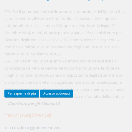
501. Per il potenziamento delle azioni di promozione del Made in Italy
agroalimentare all'estero e l'internazionalizzazione delle imprese
450,00 €
ANNUALI
italiane, all'articolo 1, comma 202, quinto periodo, della legge 23
anziché
570.00€
,
risparmi il 21%!
dicembre 2014, n. 190, dopo le parole: « pari a 2,5 milioni di euro per
ciascuno degli anni 2015, 2016 e 2017, » sono inserite le seguenti: «
Acquista ora
nonché a 2 milioni di euro per ciascuno degli anni 2018 e 2019 e a 3
milioni di euro per l'anno 2020, ».
502. Con il termine « enoturismo » si intendono tutte le attività di
48,00 €
MENSILI
conoscenza del vino espletate nel luogo di produzione, le visite nei
luoghi di coltura, di produzione o di esposizione degli strumenti utili
alla coltivazione della vite, la degustazione e la commercializzazione
Acquista ora
delle produzioni vinicole aziendali, anche in abbinamento ad alimenti,
Per saperne di più
Accesso abbonati
le iniziative a carattere didattico e ricreativo nell'ambito delle cantine.
...
(Continua per gli Abbonati)
Percorsi argomentali
LEGGI
Legge
2017
205